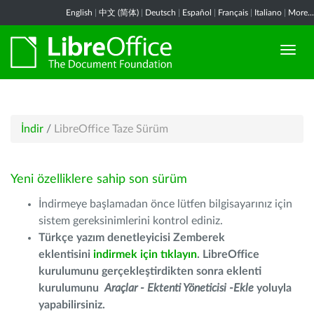
English
|
中文 (简体)
|
Deutsch
|
Español
|
Français
|
Italiano
|
More...
İndir
/
LibreOffice Taze Sürüm
Yeni özelliklere sahip son sürüm
İndirmeye başlamadan önce lütfen bilgisayarınız için
sistem gereksinimlerini kontrol ediniz.
Türkçe yazım denetleyicisi Zemberek
eklentisini
indirmek için tıklayın
. LibreOffice
kurulumunu gerçekleştirdikten sonra eklenti
kurulumunu
Araçlar - Ektenti Yöneticisi -Ekle
yoluyla
yapabilirsiniz.