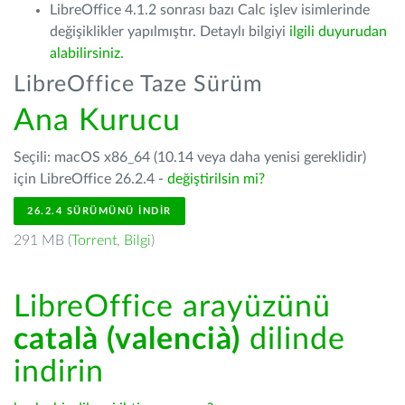
LibreOffice 4.1.2 sonrası bazı Calc işlev isimlerinde
değişiklikler yapılmıştır. Detaylı bilgiyi
ilgili duyurudan
alabilirsiniz.
LibreOffice Taze Sürüm
Ana Kurucu
Seçili: macOS x86_64 (10.14 veya daha yenisi gereklidir)
için LibreOffice 26.2.4 -
değiştirilsin mi?
26.2.4 SÜRÜMÜNÜ İNDIR
291 MB (
Torrent
,
Bilgi
)
LibreOffice arayüzünü
català (valencià)
dilinde
indirin