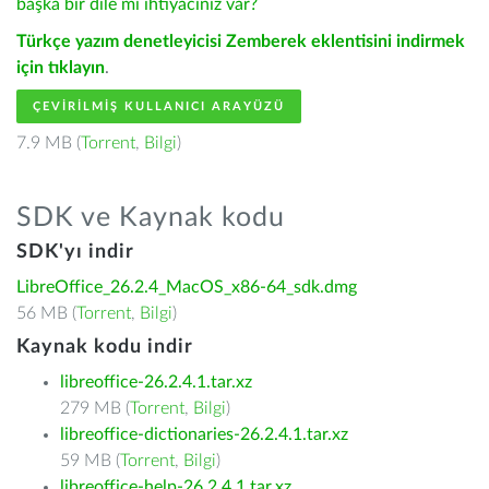
başka bir dile mi ihtiyacınız var?
Türkçe yazım denetleyicisi Zemberek eklentisini indirmek
için tıklayın
.
ÇEVIRILMIŞ KULLANICI ARAYÜZÜ
7.9 MB (
Torrent
,
Bilgi
)
SDK ve Kaynak kodu
SDK'yı indir
LibreOffice_26.2.4_MacOS_x86-64_sdk.dmg
56 MB (
Torrent
,
Bilgi
)
Kaynak kodu indir
libreoffice-26.2.4.1.tar.xz
279 MB (
Torrent
,
Bilgi
)
libreoffice-dictionaries-26.2.4.1.tar.xz
59 MB (
Torrent
,
Bilgi
)
libreoffice-help-26.2.4.1.tar.xz