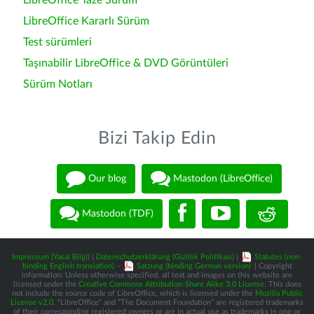
LibreOffice Taze Sürüm
LibreOffice Kararlı Sürüm
Test sürümleri
Taşınabilir LibreOffice & DVD Görüntüleri
Sürüm Notları
Bizi Takip Edin
Our blog
Mastodon (LibreOffice)
Mastodon (TDF)
Impressum (Yasal Bilgi)
|
Datenschutzerklärung (Gizlilik Politikası)
|
Statutes (non-
binding English translation)
-
Satzung (binding German version)
| Copyright
information: Unless otherwise specified, all text and images on this website are
licensed under the
Creative Commons Attribution-Share Alike 3.0 License
. This does
not include the source code of LibreOffice, which is licensed under the
Mozilla Public
License v2.0
. “LibreOffice” and “The Document Foundation” are registered trademarks
of their corresponding registered owners or are in actual use as trademarks in one or