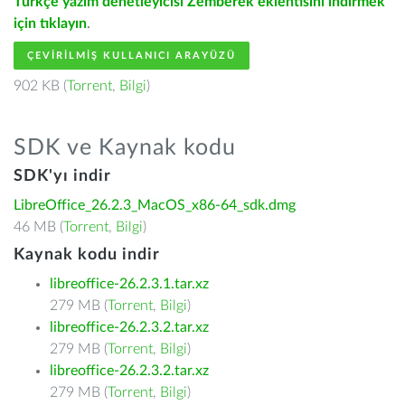
Türkçe yazım denetleyicisi Zemberek eklentisini indirmek
için tıklayın
.
ÇEVIRILMIŞ KULLANICI ARAYÜZÜ
902 KB (
Torrent
,
Bilgi
)
SDK ve Kaynak kodu
SDK'yı indir
LibreOffice_26.2.3_MacOS_x86-64_sdk.dmg
46 MB (
Torrent
,
Bilgi
)
Kaynak kodu indir
libreoffice-26.2.3.1.tar.xz
279 MB (
Torrent
,
Bilgi
)
libreoffice-26.2.3.2.tar.xz
279 MB (
Torrent
,
Bilgi
)
libreoffice-26.2.3.2.tar.xz
279 MB (
Torrent
,
Bilgi
)