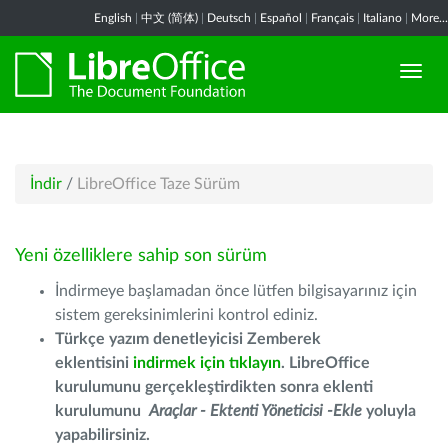
English
|
中文 (简体)
|
Deutsch
|
Español
|
Français
|
Italiano
|
More...
İndir
/
LibreOffice Taze Sürüm
Yeni özelliklere sahip son sürüm
İndirmeye başlamadan önce lütfen bilgisayarınız için
sistem gereksinimlerini kontrol ediniz.
Türkçe yazım denetleyicisi Zemberek
eklentisini
indirmek için tıklayın
. LibreOffice
kurulumunu gerçekleştirdikten sonra eklenti
kurulumunu
Araçlar - Ektenti Yöneticisi -Ekle
yoluyla
yapabilirsiniz.