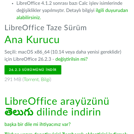
LibreOffice 4.1.2 sonrası bazı Calc işlev isimlerinde
değişiklikler yapılmıştır. Detaylı bilgiyi
ilgili duyurudan
alabilirsiniz.
LibreOffice Taze Sürüm
Ana Kurucu
Seçili: macOS x86_64 (10.14 veya daha yenisi gereklidir)
için LibreOffice 26.2.3 -
değiştirilsin mi?
26.2.3 SÜRÜMÜNÜ İNDIR
291 MB (
Torrent
,
Bilgi
)
LibreOffice arayüzünü
తెలుగు
dilinde indirin
başka bir dile mi ihtiyacınız var?