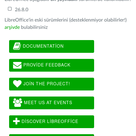
26.8.0
LibreOffice'in eski sürümlerini (desteklenmiyor olabilirler!)
arşivde
bulabilirsiniz
DOCUMENTATION
PROVIDE FEEDBACK
JOIN THE PROJECT!
MEET US AT EVENTS
DISCOVER LIBREOFFICE