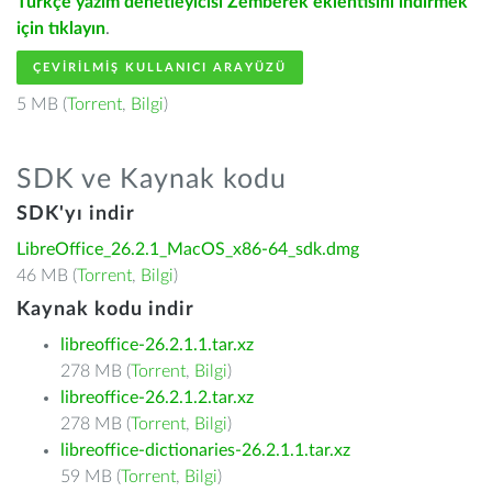
Türkçe yazım denetleyicisi Zemberek eklentisini indirmek
için tıklayın
.
ÇEVIRILMIŞ KULLANICI ARAYÜZÜ
5 MB (
Torrent
,
Bilgi
)
SDK ve Kaynak kodu
SDK'yı indir
LibreOffice_26.2.1_MacOS_x86-64_sdk.dmg
46 MB (
Torrent
,
Bilgi
)
Kaynak kodu indir
libreoffice-26.2.1.1.tar.xz
278 MB (
Torrent
,
Bilgi
)
libreoffice-26.2.1.2.tar.xz
278 MB (
Torrent
,
Bilgi
)
libreoffice-dictionaries-26.2.1.1.tar.xz
59 MB (
Torrent
,
Bilgi
)