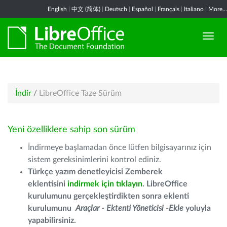
English
|
中文 (简体)
|
Deutsch
|
Español
|
Français
|
Italiano
|
More...
İndir
/
LibreOffice Taze Sürüm
Yeni özelliklere sahip son sürüm
İndirmeye başlamadan önce lütfen bilgisayarınız için
sistem gereksinimlerini kontrol ediniz.
Türkçe yazım denetleyicisi Zemberek
eklentisini
indirmek için tıklayın
. LibreOffice
kurulumunu gerçekleştirdikten sonra eklenti
kurulumunu
Araçlar - Ektenti Yöneticisi -Ekle
yoluyla
yapabilirsiniz.