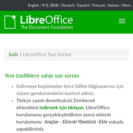
English
|
中文 (简体)
|
Deutsch
|
Español
|
Français
|
Italiano
|
More...
İndir
/
LibreOffice Taze Sürüm
Yeni özelliklere sahip son sürüm
İndirmeye başlamadan önce lütfen bilgisayarınız için
sistem gereksinimlerini kontrol ediniz.
Türkçe yazım denetleyicisi Zemberek
eklentisini
indirmek için tıklayın
. LibreOffice
kurulumunu gerçekleştirdikten sonra eklenti
kurulumunu
Araçlar - Ektenti Yöneticisi -Ekle
yoluyla
yapabilirsiniz.