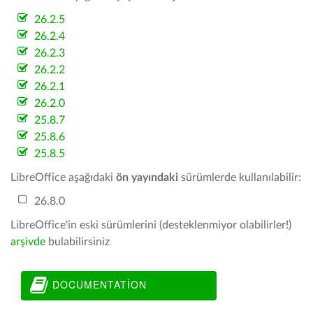
26.2.5
26.2.4
26.2.3
26.2.2
26.2.1
26.2.0
25.8.7
25.8.6
25.8.5
LibreOffice aşağıdaki
ön yayındaki
sürümlerde kullanılabilir:
26.8.0
LibreOffice'in eski sürümlerini (desteklenmiyor olabilirler!)
arşivde
bulabilirsiniz
DOCUMENTATION