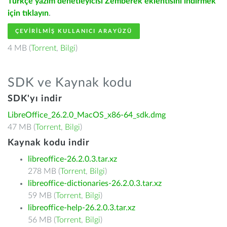
Türkçe yazım denetleyicisi Zemberek eklentisini indirmek
için tıklayın
.
ÇEVIRILMIŞ KULLANICI ARAYÜZÜ
4 MB (
Torrent
,
Bilgi
)
SDK ve Kaynak kodu
SDK'yı indir
LibreOffice_26.2.0_MacOS_x86-64_sdk.dmg
47 MB (
Torrent
,
Bilgi
)
Kaynak kodu indir
libreoffice-26.2.0.3.tar.xz
278 MB (
Torrent
,
Bilgi
)
libreoffice-dictionaries-26.2.0.3.tar.xz
59 MB (
Torrent
,
Bilgi
)
libreoffice-help-26.2.0.3.tar.xz
56 MB (
Torrent
,
Bilgi
)