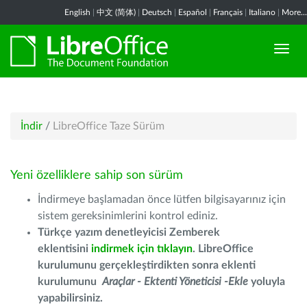
English
|
中文 (简体)
|
Deutsch
|
Español
|
Français
|
Italiano
|
More...
İndir
/
LibreOffice Taze Sürüm
Yeni özelliklere sahip son sürüm
İndirmeye başlamadan önce lütfen bilgisayarınız için
sistem gereksinimlerini kontrol ediniz.
Türkçe yazım denetleyicisi Zemberek
eklentisini
indirmek için tıklayın
. LibreOffice
kurulumunu gerçekleştirdikten sonra eklenti
kurulumunu
Araçlar - Ektenti Yöneticisi -Ekle
yoluyla
yapabilirsiniz.