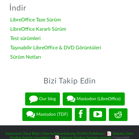
İndir
LibreOffice Taze Sürüm
LibreOffice Kararlı Sürüm
Test sürümleri
Taşınabilir LibreOffice & DVD Görüntüleri
Sürüm Notları
Bizi Takip Edin
Our blog
Mastodon (LibreOffice)
Mastodon (TDF)
Impressum (Yasal Bilgi)
|
Datenschutzerklärung (Gizlilik Politikası)
|
Statutes (non-
binding English translation)
-
Satzung (binding German version)
| Copyright