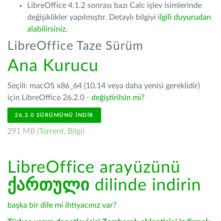
LibreOffice 4.1.2 sonrası bazı Calc işlev isimlerinde
değişiklikler yapılmıştır. Detaylı bilgiyi
ilgili duyurudan
alabilirsiniz.
LibreOffice Taze Sürüm
Ana Kurucu
Seçili: macOS x86_64 (10.14 veya daha yenisi gereklidir)
için LibreOffice 26.2.0 -
değiştirilsin mi?
26.2.0 SÜRÜMÜNÜ İNDIR
291 MB (
Torrent
,
Bilgi
)
LibreOffice arayüzünü
ქართული
dilinde indirin
başka bir dile mi ihtiyacınız var?