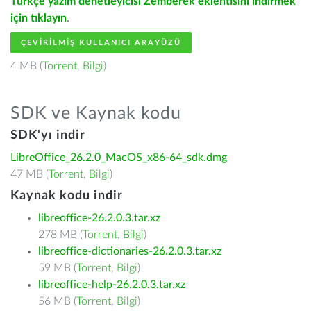
Türkçe yazım denetleyicisi Zemberek eklentisini indirmek
için tıklayın
.
ÇEVIRILMIŞ KULLANICI ARAYÜZÜ
4 MB (
Torrent
,
Bilgi
)
SDK ve Kaynak kodu
SDK'yı indir
LibreOffice_26.2.0_MacOS_x86-64_sdk.dmg
47 MB (
Torrent
,
Bilgi
)
Kaynak kodu indir
libreoffice-26.2.0.3.tar.xz
278 MB (
Torrent
,
Bilgi
)
libreoffice-dictionaries-26.2.0.3.tar.xz
59 MB (
Torrent
,
Bilgi
)
libreoffice-help-26.2.0.3.tar.xz
56 MB (
Torrent
,
Bilgi
)