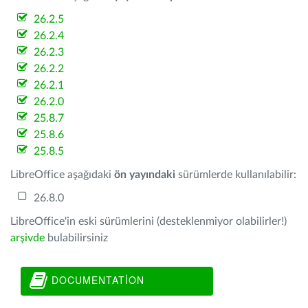
26.2.5
26.2.4
26.2.3
26.2.2
26.2.1
26.2.0
25.8.7
25.8.6
25.8.5
LibreOffice aşağıdaki
ön yayındaki
sürümlerde kullanılabilir:
26.8.0
LibreOffice'in eski sürümlerini (desteklenmiyor olabilirler!)
arşivde
bulabilirsiniz
DOCUMENTATION