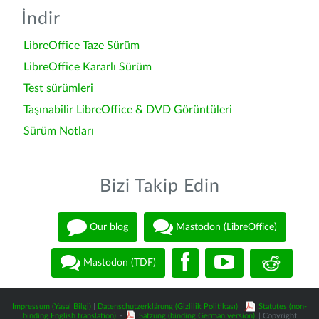
İndir
LibreOffice Taze Sürüm
LibreOffice Kararlı Sürüm
Test sürümleri
Taşınabilir LibreOffice & DVD Görüntüleri
Sürüm Notları
Bizi Takip Edin
Our blog
Mastodon (LibreOffice)
Mastodon (TDF)
Impressum (Yasal Bilgi)
|
Datenschutzerklärung (Gizlilik Politikası)
|
Statutes (non-
binding English translation)
-
Satzung (binding German version)
| Copyright