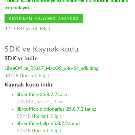
Türkçe yazım denetleyicisi Zemberek eklentisini indirmek
için tıklayın
.
ÇEVIRILMIŞ KULLANICI ARAYÜZÜ
424 KB (
Torrent
,
Bilgi
)
SDK ve Kaynak kodu
SDK'yı indir
LibreOffice_25.8.7_MacOS_x86-64_sdk.dmg
48 MB (
Torrent
,
Bilgi
)
Kaynak kodu indir
libreoffice-25.8.7.2.tar.xz
274 MB (
Torrent
,
Bilgi
)
libreoffice-dictionaries-25.8.7.2.tar.xz
59 MB (
Torrent
,
Bilgi
)
libreoffice-help-25.8.7.2.tar.xz
57 MB (
Torrent
,
Bilgi
)