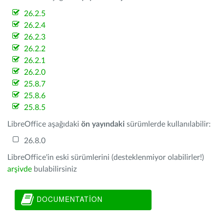
26.2.5
26.2.4
26.2.3
26.2.2
26.2.1
26.2.0
25.8.7
25.8.6
25.8.5
LibreOffice aşağıdaki
ön yayındaki
sürümlerde kullanılabilir:
26.8.0
LibreOffice'in eski sürümlerini (desteklenmiyor olabilirler!)
arşivde
bulabilirsiniz
DOCUMENTATION