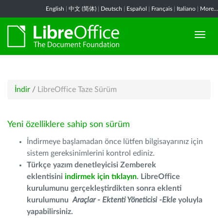
English
|
中文 (简体)
|
Deutsch
|
Español
|
Français
|
Italiano
|
More...
İndir
/
LibreOffice Taze Sürüm
Yeni özelliklere sahip son sürüm
İndirmeye başlamadan önce lütfen bilgisayarınız için
sistem gereksinimlerini kontrol ediniz.
Türkçe yazım denetleyicisi Zemberek
eklentisini
indirmek için tıklayın
. LibreOffice
kurulumunu gerçekleştirdikten sonra eklenti
kurulumunu
Araçlar - Ektenti Yöneticisi -Ekle
yoluyla
yapabilirsiniz.