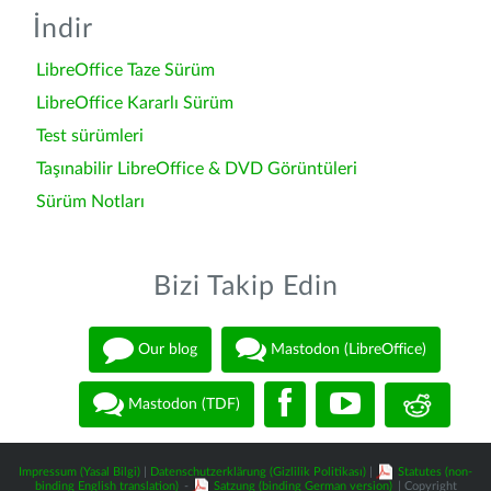
İndir
LibreOffice Taze Sürüm
LibreOffice Kararlı Sürüm
Test sürümleri
Taşınabilir LibreOffice & DVD Görüntüleri
Sürüm Notları
Bizi Takip Edin
Our blog
Mastodon (LibreOffice)
Mastodon (TDF)
Impressum (Yasal Bilgi)
|
Datenschutzerklärung (Gizlilik Politikası)
|
Statutes (non-
binding English translation)
-
Satzung (binding German version)
| Copyright