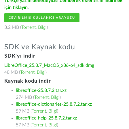
Türkçe yazım denetleyicisi Zemberek eklentisini indirmek
için tıklayın
.
ÇEVIRILMIŞ KULLANICI ARAYÜZÜ
3.2 MB (
Torrent
,
Bilgi
)
SDK ve Kaynak kodu
SDK'yı indir
LibreOffice_25.8.7_MacOS_x86-64_sdk.dmg
48 MB (
Torrent
,
Bilgi
)
Kaynak kodu indir
libreoffice-25.8.7.2.tar.xz
274 MB (
Torrent
,
Bilgi
)
libreoffice-dictionaries-25.8.7.2.tar.xz
59 MB (
Torrent
,
Bilgi
)
libreoffice-help-25.8.7.2.tar.xz
57 MB (
Torrent
,
Bilgi
)