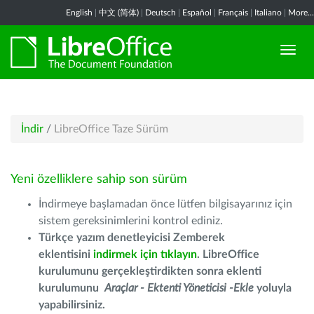
English
|
中文 (简体)
|
Deutsch
|
Español
|
Français
|
Italiano
|
More...
İndir
/
LibreOffice Taze Sürüm
Yeni özelliklere sahip son sürüm
İndirmeye başlamadan önce lütfen bilgisayarınız için
sistem gereksinimlerini kontrol ediniz.
Türkçe yazım denetleyicisi Zemberek
eklentisini
indirmek için tıklayın
. LibreOffice
kurulumunu gerçekleştirdikten sonra eklenti
kurulumunu
Araçlar - Ektenti Yöneticisi -Ekle
yoluyla
yapabilirsiniz.