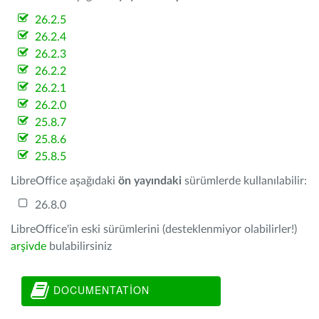
26.2.5
26.2.4
26.2.3
26.2.2
26.2.1
26.2.0
25.8.7
25.8.6
25.8.5
LibreOffice aşağıdaki
ön yayındaki
sürümlerde kullanılabilir:
26.8.0
LibreOffice'in eski sürümlerini (desteklenmiyor olabilirler!)
arşivde
bulabilirsiniz
DOCUMENTATION