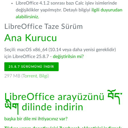
LibreOffice 4.1.2 sonrası bazı Calc işlev isimlerinde
değişiklikler yapılmıştır. Detaylı bilgiyi
ilgili duyurudan
alabilirsiniz.
LibreOffice Taze Sürüm
Ana Kurucu
Seçili: macOS x86_64 (10.14 veya daha yenisi gereklidir)
için LibreOffice 25.8.7 -
değiştirilsin mi?
25.8.7 SÜRÜMÜNÜ İNDIR
297 MB (
Torrent
,
Bilgi
)
LibreOffice arayüzünü
བོད་
ཡིག
dilinde indirin
başka bir dile mi ihtiyacınız var?