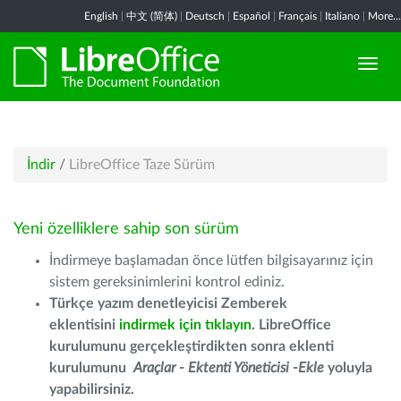
English
|
中文 (简体)
|
Deutsch
|
Español
|
Français
|
Italiano
|
More...
İndir
/
LibreOffice Taze Sürüm
Yeni özelliklere sahip son sürüm
İndirmeye başlamadan önce lütfen bilgisayarınız için
sistem gereksinimlerini kontrol ediniz.
Türkçe yazım denetleyicisi Zemberek
eklentisini
indirmek için tıklayın
. LibreOffice
kurulumunu gerçekleştirdikten sonra eklenti
kurulumunu
Araçlar - Ektenti Yöneticisi -Ekle
yoluyla
yapabilirsiniz.