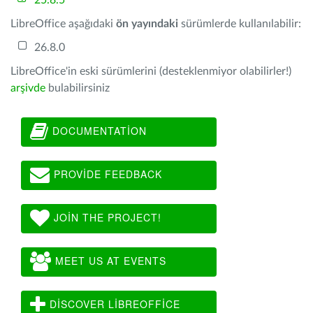
25.8.5
LibreOffice aşağıdaki
ön yayındaki
sürümlerde kullanılabilir:
26.8.0
LibreOffice'in eski sürümlerini (desteklenmiyor olabilirler!)
arşivde
bulabilirsiniz
DOCUMENTATION
PROVIDE FEEDBACK
JOIN THE PROJECT!
MEET US AT EVENTS
DISCOVER LIBREOFFICE