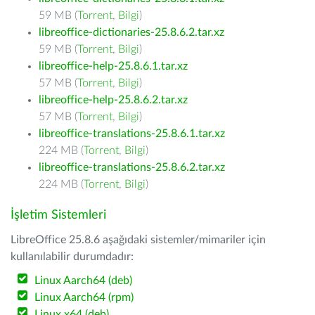
59 MB (
Torrent
,
Bilgi
)
libreoffice-dictionaries-25.8.6.2.tar.xz
59 MB (
Torrent
,
Bilgi
)
libreoffice-help-25.8.6.1.tar.xz
57 MB (
Torrent
,
Bilgi
)
libreoffice-help-25.8.6.2.tar.xz
57 MB (
Torrent
,
Bilgi
)
libreoffice-translations-25.8.6.1.tar.xz
224 MB (
Torrent
,
Bilgi
)
libreoffice-translations-25.8.6.2.tar.xz
224 MB (
Torrent
,
Bilgi
)
İşletim Sistemleri
LibreOffice 25.8.6 aşağıdaki sistemler/mimariler için
kullanılabilir durumdadır:
Linux Aarch64 (deb)
Linux Aarch64 (rpm)
Linux x64 (deb)