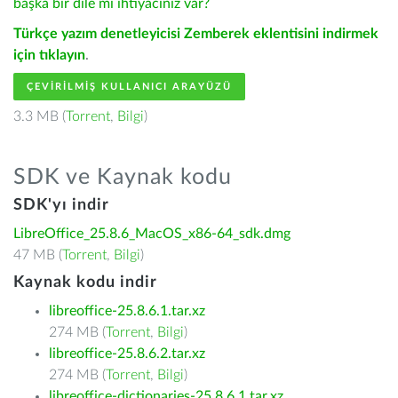
başka bir dile mi ihtiyacınız var?
Türkçe yazım denetleyicisi Zemberek eklentisini indirmek
için tıklayın
.
ÇEVIRILMIŞ KULLANICI ARAYÜZÜ
3.3 MB (
Torrent
,
Bilgi
)
SDK ve Kaynak kodu
SDK'yı indir
LibreOffice_25.8.6_MacOS_x86-64_sdk.dmg
47 MB (
Torrent
,
Bilgi
)
Kaynak kodu indir
libreoffice-25.8.6.1.tar.xz
274 MB (
Torrent
,
Bilgi
)
libreoffice-25.8.6.2.tar.xz
274 MB (
Torrent
,
Bilgi
)
libreoffice-dictionaries-25.8.6.1.tar.xz