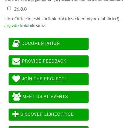
26.8.0
LibreOffice'in eski sürümlerini (desteklenmiyor olabilirler!)
arşivde
bulabilirsiniz
DOCUMENTATION
PROVIDE FEEDBACK
JOIN THE PROJECT!
MEET US AT EVENTS
DISCOVER LIBREOFFICE