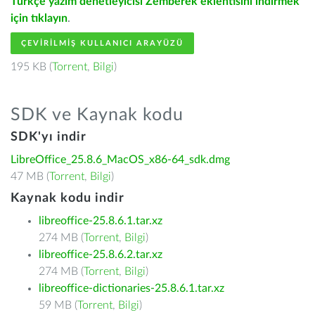
Türkçe yazım denetleyicisi Zemberek eklentisini indirmek
için tıklayın
.
ÇEVIRILMIŞ KULLANICI ARAYÜZÜ
195 KB (
Torrent
,
Bilgi
)
SDK ve Kaynak kodu
SDK'yı indir
LibreOffice_25.8.6_MacOS_x86-64_sdk.dmg
47 MB (
Torrent
,
Bilgi
)
Kaynak kodu indir
libreoffice-25.8.6.1.tar.xz
274 MB (
Torrent
,
Bilgi
)
libreoffice-25.8.6.2.tar.xz
274 MB (
Torrent
,
Bilgi
)
libreoffice-dictionaries-25.8.6.1.tar.xz
59 MB (
Torrent
,
Bilgi
)