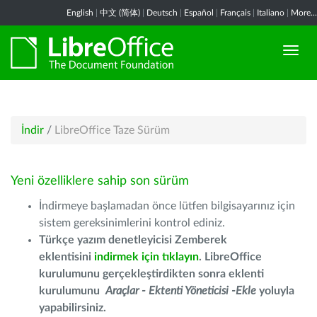
English
|
中文 (简体)
|
Deutsch
|
Español
|
Français
|
Italiano
|
More...
İndir
/
LibreOffice Taze Sürüm
Yeni özelliklere sahip son sürüm
İndirmeye başlamadan önce lütfen bilgisayarınız için
sistem gereksinimlerini kontrol ediniz.
Türkçe yazım denetleyicisi Zemberek
eklentisini
indirmek için tıklayın
. LibreOffice
kurulumunu gerçekleştirdikten sonra eklenti
kurulumunu
Araçlar - Ektenti Yöneticisi -Ekle
yoluyla
yapabilirsiniz.