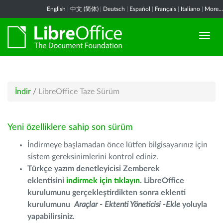
English
|
中文 (简体)
|
Deutsch
|
Español
|
Français
|
Italiano
|
More...
İndir
/
LibreOffice Taze Sürüm
Yeni özelliklere sahip son sürüm
İndirmeye başlamadan önce lütfen bilgisayarınız için
sistem gereksinimlerini kontrol ediniz.
Türkçe yazım denetleyicisi Zemberek
eklentisini
indirmek için tıklayın
. LibreOffice
kurulumunu gerçekleştirdikten sonra eklenti
kurulumunu
Araçlar - Ektenti Yöneticisi -Ekle
yoluyla
yapabilirsiniz.