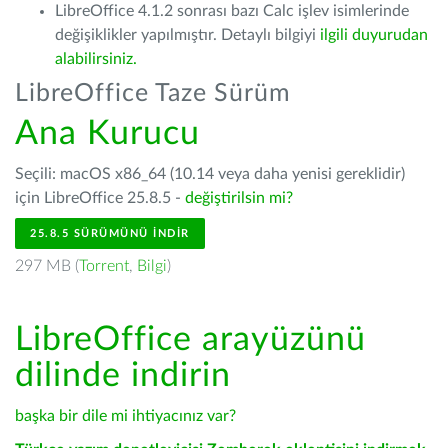
LibreOffice 4.1.2 sonrası bazı Calc işlev isimlerinde
değişiklikler yapılmıştır. Detaylı bilgiyi
ilgili duyurudan
alabilirsiniz.
LibreOffice Taze Sürüm
Ana Kurucu
Seçili: macOS x86_64 (10.14 veya daha yenisi gereklidir)
için LibreOffice 25.8.5 -
değiştirilsin mi?
25.8.5 SÜRÜMÜNÜ İNDIR
297 MB (
Torrent
,
Bilgi
)
LibreOffice arayüzünü
dilinde indirin
başka bir dile mi ihtiyacınız var?