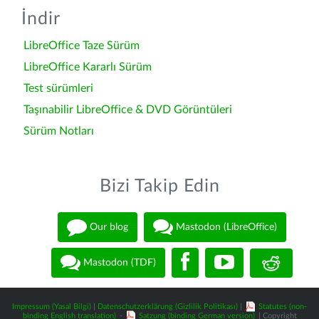
İndir
LibreOffice Taze Sürüm
LibreOffice Kararlı Sürüm
Test sürümleri
Taşınabilir LibreOffice & DVD Görüntüleri
Sürüm Notları
Bizi Takip Edin
Our blog
Mastodon (LibreOffice)
Mastodon (TDF)
Impressum (Yasal Bilgi)
|
Datenschutzerklärung (Gizlilik Politikası)
|
Statutes (non-
binding English translation)
-
Satzung (binding German version)
| Copyright