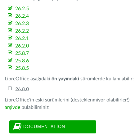
26.2.5
26.2.4
26.2.3
26.2.2
26.2.1
26.2.0
25.8.7
25.8.6
25.8.5
LibreOffice aşağıdaki
ön yayındaki
sürümlerde kullanılabilir:
26.8.0
LibreOffice'in eski sürümlerini (desteklenmiyor olabilirler!)
arşivde
bulabilirsiniz
DOCUMENTATION