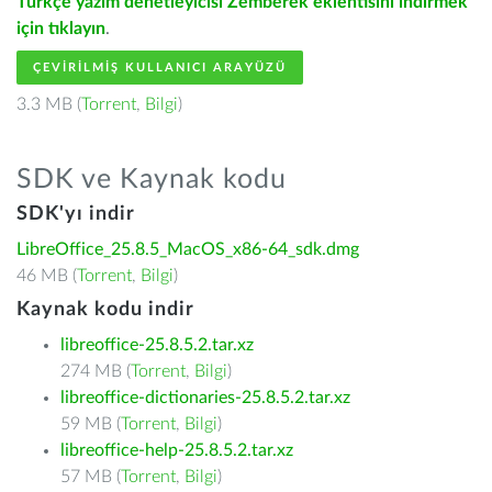
Türkçe yazım denetleyicisi Zemberek eklentisini indirmek
için tıklayın
.
ÇEVIRILMIŞ KULLANICI ARAYÜZÜ
3.3 MB (
Torrent
,
Bilgi
)
SDK ve Kaynak kodu
SDK'yı indir
LibreOffice_25.8.5_MacOS_x86-64_sdk.dmg
46 MB (
Torrent
,
Bilgi
)
Kaynak kodu indir
libreoffice-25.8.5.2.tar.xz
274 MB (
Torrent
,
Bilgi
)
libreoffice-dictionaries-25.8.5.2.tar.xz
59 MB (
Torrent
,
Bilgi
)
libreoffice-help-25.8.5.2.tar.xz
57 MB (
Torrent
,
Bilgi
)