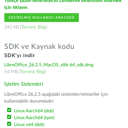
Türkçe yazım denetleyicisi Zemberek eklentisini indirmek
için tıklayın
.
ÇEVIRILMIŞ KULLANICI ARAYÜZÜ
245 KB (
Torrent
,
Bilgi
)
SDK ve Kaynak kodu
SDK'yı indir
LibreOffice_26.2.5_MacOS_x86-64_sdk.dmg
54 MB (
Torrent
,
Bilgi
)
İşletim Sistemleri
LibreOffice 26.2.5 aşağıdaki sistemler/mimariler için
kullanılabilir durumdadır:
Linux Aarch64 (deb)
Linux Aarch64 (rpm)
Linux x64 (deb)