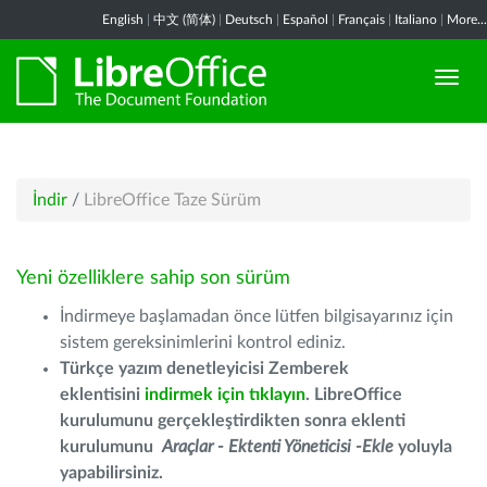
English
|
中文 (简体)
|
Deutsch
|
Español
|
Français
|
Italiano
|
More...
İndir
/
LibreOffice Taze Sürüm
Yeni özelliklere sahip son sürüm
İndirmeye başlamadan önce lütfen bilgisayarınız için
sistem gereksinimlerini kontrol ediniz.
Türkçe yazım denetleyicisi Zemberek
eklentisini
indirmek için tıklayın
. LibreOffice
kurulumunu gerçekleştirdikten sonra eklenti
kurulumunu
Araçlar - Ektenti Yöneticisi -Ekle
yoluyla
yapabilirsiniz.