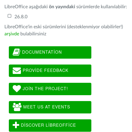
LibreOffice aşağıdaki
ön yayındaki
sürümlerde kullanılabilir:
26.8.0
LibreOffice'in eski sürümlerini (desteklenmiyor olabilirler!)
arşivde
bulabilirsiniz
DOCUMENTATION
PROVIDE FEEDBACK
JOIN THE PROJECT!
MEET US AT EVENTS
DISCOVER LIBREOFFICE