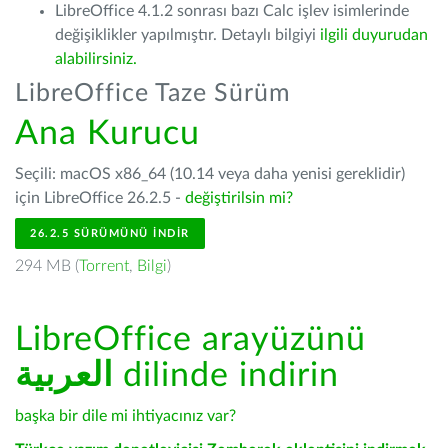
LibreOffice 4.1.2 sonrası bazı Calc işlev isimlerinde
değişiklikler yapılmıştır. Detaylı bilgiyi
ilgili duyurudan
alabilirsiniz.
LibreOffice Taze Sürüm
Ana Kurucu
Seçili: macOS x86_64 (10.14 veya daha yenisi gereklidir)
için LibreOffice 26.2.5 -
değiştirilsin mi?
26.2.5 SÜRÜMÜNÜ İNDIR
294 MB (
Torrent
,
Bilgi
)
LibreOffice arayüzünü
العربية
dilinde indirin
başka bir dile mi ihtiyacınız var?