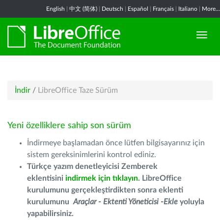
English
|
中文 (简体)
|
Deutsch
|
Español
|
Français
|
Italiano
|
More...
İndir
/
LibreOffice Taze Sürüm
Yeni özelliklere sahip son sürüm
İndirmeye başlamadan önce lütfen bilgisayarınız için
sistem gereksinimlerini kontrol ediniz.
Türkçe yazım denetleyicisi Zemberek
eklentisini
indirmek için tıklayın
. LibreOffice
kurulumunu gerçekleştirdikten sonra eklenti
kurulumunu
Araçlar - Ektenti Yöneticisi -Ekle
yoluyla
yapabilirsiniz.