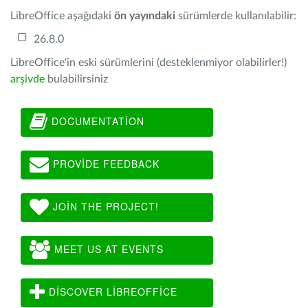
LibreOffice aşağıdaki
ön yayındaki
sürümlerde kullanılabilir:
26.8.0
LibreOffice'in eski sürümlerini (desteklenmiyor olabilirler!)
arşivde
bulabilirsiniz
DOCUMENTATION
PROVIDE FEEDBACK
JOIN THE PROJECT!
MEET US AT EVENTS
DISCOVER LIBREOFFICE