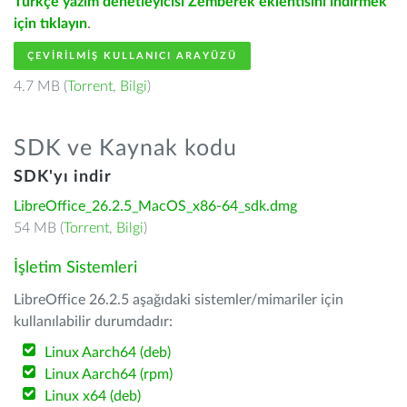
Türkçe yazım denetleyicisi Zemberek eklentisini indirmek
için tıklayın
.
ÇEVIRILMIŞ KULLANICI ARAYÜZÜ
4.7 MB (
Torrent
,
Bilgi
)
SDK ve Kaynak kodu
SDK'yı indir
LibreOffice_26.2.5_MacOS_x86-64_sdk.dmg
54 MB (
Torrent
,
Bilgi
)
İşletim Sistemleri
LibreOffice 26.2.5 aşağıdaki sistemler/mimariler için
kullanılabilir durumdadır:
Linux Aarch64 (deb)
Linux Aarch64 (rpm)
Linux x64 (deb)