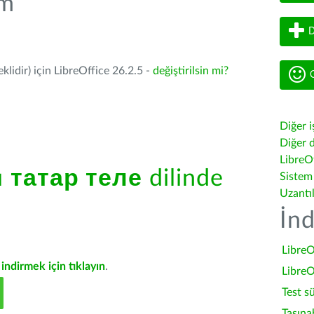
üm
D
lidir) için LibreOffice 26.2.5 -
değiştirilsin mi?
G
Diğer i
Diğer d
LibreOf
ü
татар теле
dilinde
Sistem
Uzantı
İnd
LibreO
indirmek için tıklayın
.
LibreO
Test s
Taşına