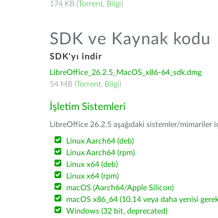
174 KB (
Torrent
,
Bilgi
)
SDK ve Kaynak kodu
SDK'yı indir
LibreOffice_26.2.5_MacOS_x86-64_sdk.dmg
54 MB (
Torrent
,
Bilgi
)
İşletim Sistemleri
LibreOffice 26.2.5 aşağıdaki sistemler/mimariler iç
Linux Aarch64 (deb)
Linux Aarch64 (rpm)
Linux x64 (deb)
Linux x64 (rpm)
macOS (Aarch64/Apple Silicon)
macOS x86_64 (10.14 veya daha yenisi gerekl
Windows (32 bit, deprecated)