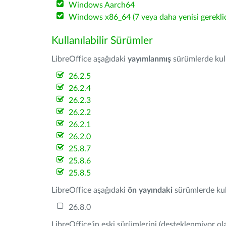
Windows Aarch64
Windows x86_64 (7 veya daha yenisi gereklid
Kullanılabilir Sürümler
LibreOffice aşağıdaki
yayımlanmış
sürümlerde kulla
26.2.5
26.2.4
26.2.3
26.2.2
26.2.1
26.2.0
25.8.7
25.8.6
25.8.5
LibreOffice aşağıdaki
ön yayındaki
sürümlerde kull
26.8.0
LibreOffice'in eski sürümlerini (desteklenmiyor ola