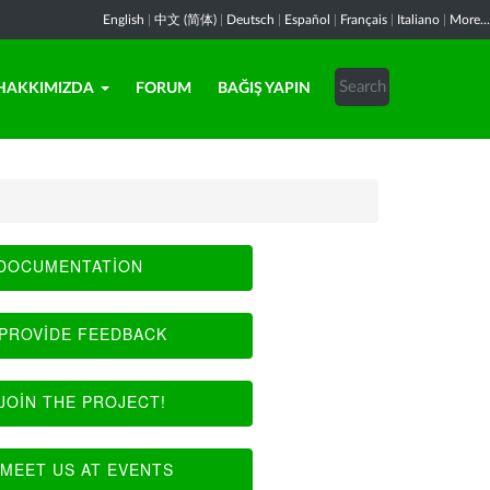
English
|
中文 (简体)
|
Deutsch
|
Español
|
Français
|
Italiano
|
More...
HAKKIMIZDA
FORUM
BAĞIŞ YAPIN
DOCUMENTATION
PROVIDE FEEDBACK
JOIN THE PROJECT!
MEET US AT EVENTS