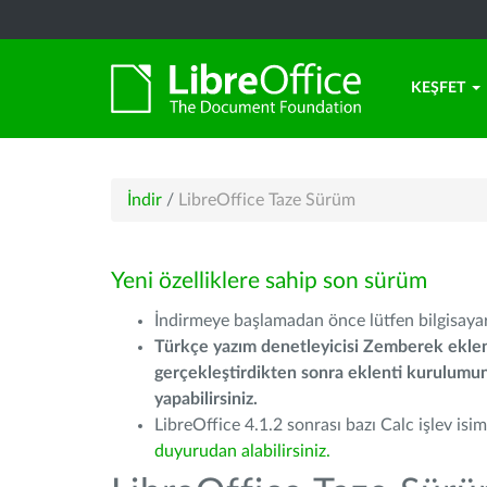
KEŞFET
İndir
/
LibreOffice Taze Sürüm
Yeni özelliklere sahip son sürüm
İndirmeye başlamadan önce lütfen bilgisayarı
Türkçe yazım denetleyicisi Zemberek eklen
gerçekleştirdikten sonra eklenti kurulum
yapabilirsiniz.
LibreOffice 4.1.2 sonrası bazı Calc işlev isiml
duyurudan alabilirsiniz.