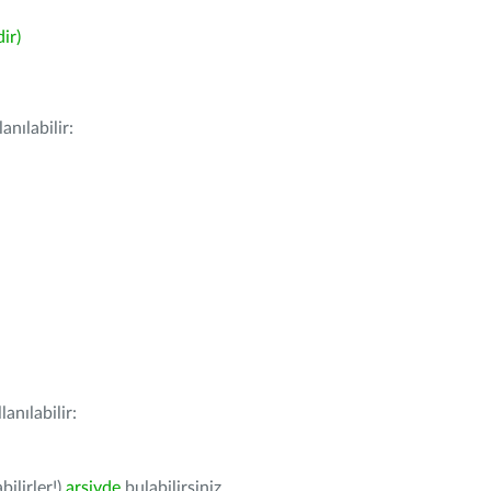
ir)
nılabilir:
anılabilir:
bilirler!)
arşivde
bulabilirsiniz