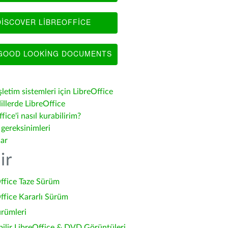
ISCOVER LIBREOFFICE
OOD LOOKING DOCUMENTS
şletim sistemleri için LibreOffice
illerde LibreOffice
fice'i nasıl kurabilirim?
 gereksinimleri
lar
ir
ffice Taze Sürüm
ffice Kararlı Sürüm
ürümleri
bilir LibreOffice & DVD Görüntüleri