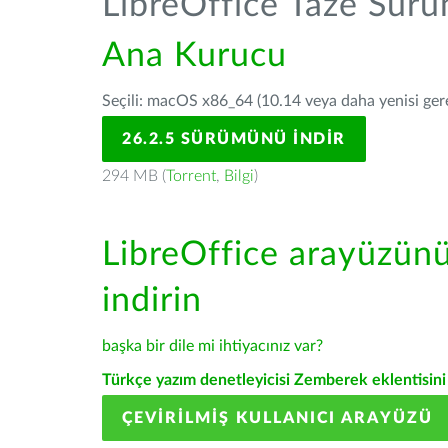
LibreOffice Taze Sür
Ana Kurucu
Seçili: macOS x86_64 (10.14 veya daha yenisi gerek
26.2.5 SÜRÜMÜNÜ İNDIR
294 MB (
Torrent
,
Bilgi
)
LibreOffice arayüzün
indirin
başka bir dile mi ihtiyacınız var?
Türkçe yazım denetleyicisi Zemberek eklentisini 
ÇEVIRILMIŞ KULLANICI ARAYÜZÜ