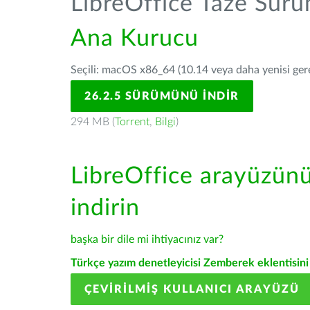
LibreOffice Taze Sür
Ana Kurucu
Seçili: macOS x86_64 (10.14 veya daha yenisi gerek
26.2.5 SÜRÜMÜNÜ İNDIR
294 MB (
Torrent
,
Bilgi
)
LibreOffice arayüzün
indirin
başka bir dile mi ihtiyacınız var?
Türkçe yazım denetleyicisi Zemberek eklentisini 
ÇEVIRILMIŞ KULLANICI ARAYÜZÜ