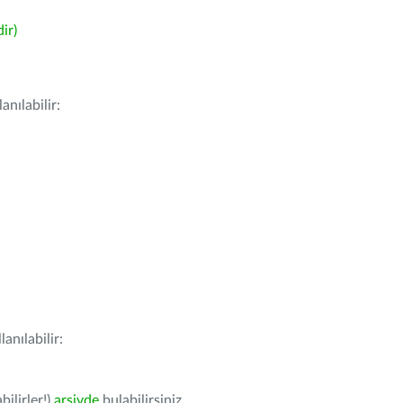
ir)
nılabilir:
anılabilir:
bilirler!)
arşivde
bulabilirsiniz