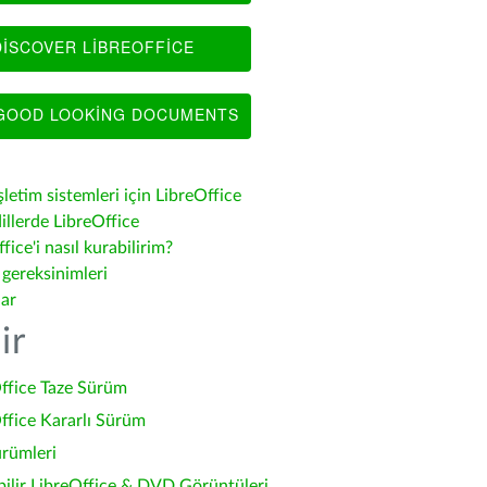
ISCOVER LIBREOFFICE
OOD LOOKING DOCUMENTS
şletim sistemleri için LibreOffice
illerde LibreOffice
fice'i nasıl kurabilirim?
 gereksinimleri
lar
ir
ffice Taze Sürüm
ffice Kararlı Sürüm
ürümleri
bilir LibreOffice & DVD Görüntüleri