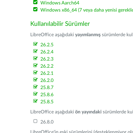
Windows Aarch64
Windows x86_64 (7 veya daha yenisi gereklid
Kullanılabilir Sürümler
LibreOffice aşağıdaki
yayımlanmış
sürümlerde kulla
26.2.5
26.2.4
26.2.3
26.2.2
26.2.1
26.2.0
25.8.7
25.8.6
25.8.5
LibreOffice aşağıdaki
ön yayındaki
sürümlerde kull
26.8.0
LibreOffice'in eski sürümlerini (desteklenmiyor ola