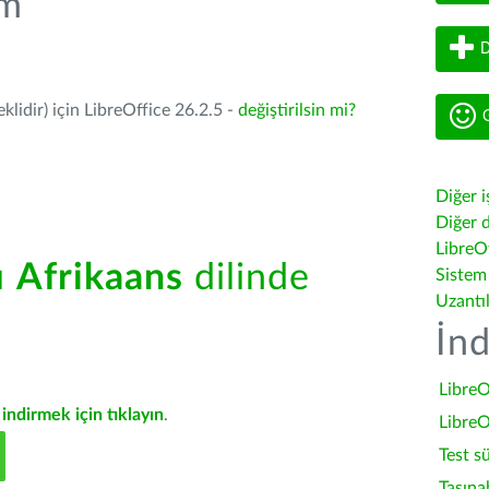
üm
D
lidir) için LibreOffice 26.2.5 -
değiştirilsin mi?
G
Diğer i
Diğer d
LibreOf
ü
Afrikaans
dilinde
Sistem
Uzantı
İnd
LibreO
indirmek için tıklayın
.
LibreO
Test s
Taşına