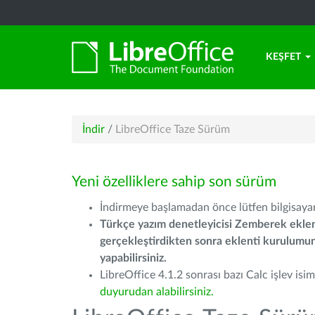
KEŞFET
İndir
/
LibreOffice Taze Sürüm
Yeni özelliklere sahip son sürüm
İndirmeye başlamadan önce lütfen bilgisayarı
Türkçe yazım denetleyicisi Zemberek eklen
gerçekleştirdikten sonra eklenti kurulum
yapabilirsiniz.
LibreOffice 4.1.2 sonrası bazı Calc işlev isiml
duyurudan alabilirsiniz.