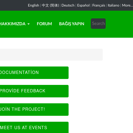
English
|
中文 (简体)
|
Deutsch
|
Español
|
Français
|
Italiano
|
More...
HAKKIMIZDA
FORUM
BAĞIŞ YAPIN
DOCUMENTATION
PROVIDE FEEDBACK
JOIN THE PROJECT!
MEET US AT EVENTS