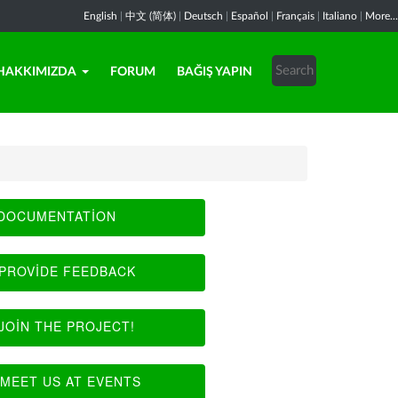
English
|
中文 (简体)
|
Deutsch
|
Español
|
Français
|
Italiano
|
More...
HAKKIMIZDA
FORUM
BAĞIŞ YAPIN
DOCUMENTATION
PROVIDE FEEDBACK
JOIN THE PROJECT!
MEET US AT EVENTS