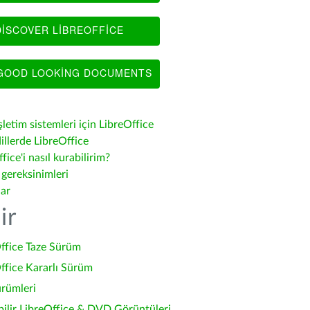
ISCOVER LIBREOFFICE
OOD LOOKING DOCUMENTS
şletim sistemleri için LibreOffice
illerde LibreOffice
fice'i nasıl kurabilirim?
 gereksinimleri
lar
ir
ffice Taze Sürüm
ffice Kararlı Sürüm
ürümleri
bilir LibreOffice & DVD Görüntüleri