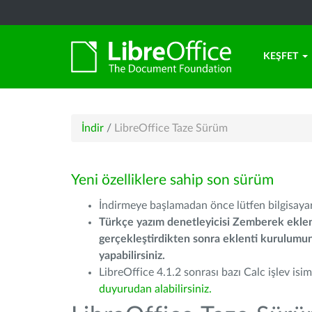
KEŞFET
İndir
/
LibreOffice Taze Sürüm
Yeni özelliklere sahip son sürüm
İndirmeye başlamadan önce lütfen bilgisayarı
Türkçe yazım denetleyicisi Zemberek eklen
gerçekleştirdikten sonra eklenti kurulum
yapabilirsiniz.
LibreOffice 4.1.2 sonrası bazı Calc işlev isiml
duyurudan alabilirsiniz.