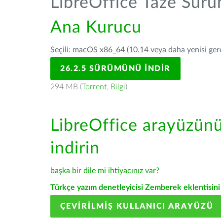
LibreOffice Taze Sür
Ana Kurucu
Seçili: macOS x86_64 (10.14 veya daha yenisi gerek
26.2.5 SÜRÜMÜNÜ İNDIR
294 MB (
Torrent
,
Bilgi
)
LibreOffice arayüzün
indirin
başka bir dile mi ihtiyacınız var?
Türkçe yazım denetleyicisi Zemberek eklentisini 
ÇEVIRILMIŞ KULLANICI ARAYÜZÜ