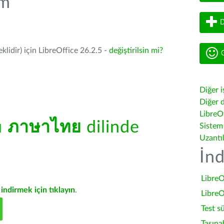
üm
D
lidir) için LibreOffice 26.2.5 -
değiştirilsin mi?
G
Diğer i
Diğer d
LibreOf
ü
ภาษาไทย
dilinde
Sistem
Uzantı
İnd
LibreO
indirmek için tıklayın
.
LibreO
Test s
Taşına