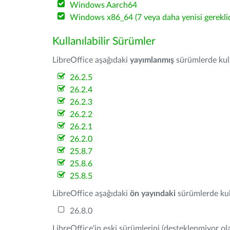
Windows Aarch64
Windows x86_64 (7 veya daha yenisi gereklid
Kullanılabilir Sürümler
LibreOffice aşağıdaki
yayımlanmış
sürümlerde kulla
26.2.5
26.2.4
26.2.3
26.2.2
26.2.1
26.2.0
25.8.7
25.8.6
25.8.5
LibreOffice aşağıdaki
ön yayındaki
sürümlerde kull
26.8.0
LibreOffice'in eski sürümlerini (desteklenmiyor ola