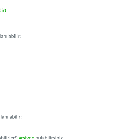
ir)
nılabilir:
anılabilir:
bilirler!)
arşivde
bulabilirsiniz