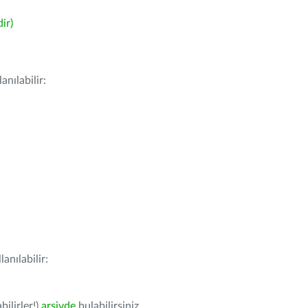
ir)
nılabilir:
anılabilir:
bilirler!)
arşivde
bulabilirsiniz