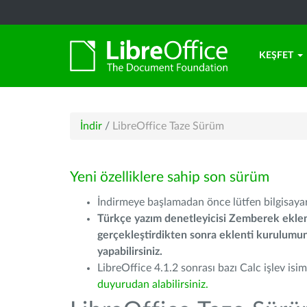
KEŞFET
İndir
/
LibreOffice Taze Sürüm
Yeni özelliklere sahip son sürüm
İndirmeye başlamadan önce lütfen bilgisayarı
Türkçe yazım denetleyicisi Zemberek eklen
gerçekleştirdikten sonra eklenti kurulum
yapabilirsiniz.
LibreOffice 4.1.2 sonrası bazı Calc işlev isiml
duyurudan alabilirsiniz.