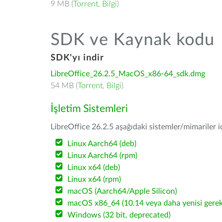
9 MB (
Torrent
,
Bilgi
)
SDK ve Kaynak kodu
SDK'yı indir
LibreOffice_26.2.5_MacOS_x86-64_sdk.dmg
54 MB (
Torrent
,
Bilgi
)
İşletim Sistemleri
LibreOffice 26.2.5 aşağıdaki sistemler/mimariler iç
Linux Aarch64 (deb)
Linux Aarch64 (rpm)
Linux x64 (deb)
Linux x64 (rpm)
macOS (Aarch64/Apple Silicon)
macOS x86_64 (10.14 veya daha yenisi gerekl
Windows (32 bit, deprecated)