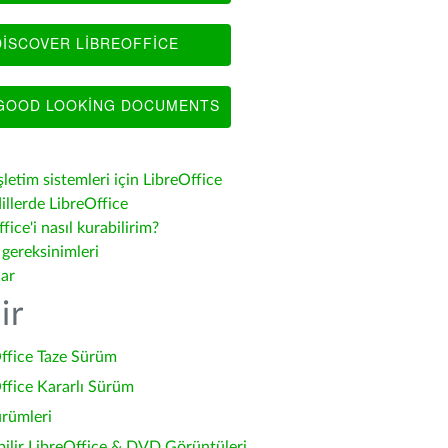
ISCOVER LIBREOFFICE
OOD LOOKING DOCUMENTS
şletim sistemleri için LibreOffice
illerde LibreOffice
fice'i nasıl kurabilirim?
 gereksinimleri
lar
ir
ffice Taze Sürüm
ffice Kararlı Sürüm
ürümleri
bilir LibreOffice & DVD Görüntüleri