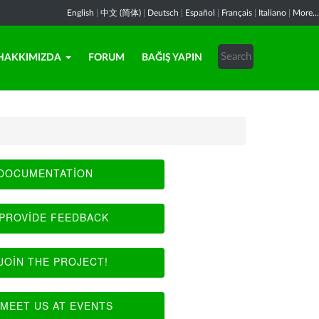
English
|
中文 (简体)
|
Deutsch
|
Español
|
Français
|
Italiano
|
More...
HAKKIMIZDA
FORUM
BAĞIŞ YAPIN
DOCUMENTATION
PROVIDE FEEDBACK
JOIN THE PROJECT!
MEET US AT EVENTS