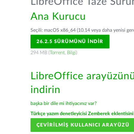
LibreOffice Taze Sür
Ana Kurucu
Seçili: macOS x86_64 (10.14 veya daha yenisi gerek
26.2.5 SÜRÜMÜNÜ İNDIR
294 MB (
Torrent
,
Bilgi
)
LibreOffice arayüzün
indirin
başka bir dile mi ihtiyacınız var?
Türkçe yazım denetleyicisi Zemberek eklentisini 
ÇEVIRILMIŞ KULLANICI ARAYÜZÜ