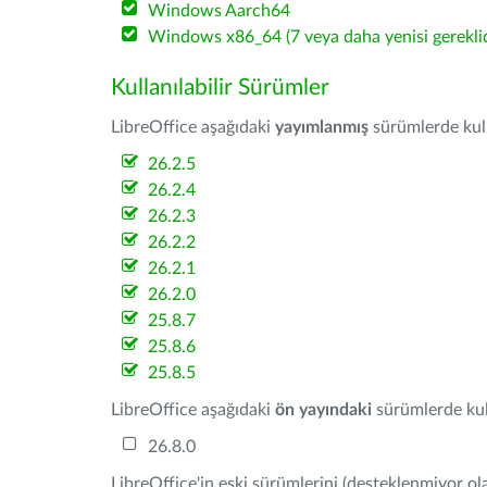
Windows Aarch64
Windows x86_64 (7 veya daha yenisi gereklid
Kullanılabilir Sürümler
LibreOffice aşağıdaki
yayımlanmış
sürümlerde kulla
26.2.5
26.2.4
26.2.3
26.2.2
26.2.1
26.2.0
25.8.7
25.8.6
25.8.5
LibreOffice aşağıdaki
ön yayındaki
sürümlerde kull
26.8.0
LibreOffice'in eski sürümlerini (desteklenmiyor ola