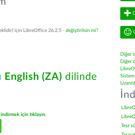
üm
D
lidir) için LibreOffice 26.2.5 -
değiştirilsin mi?
G
Diğer i
Diğer d
LibreOf
ü
English (ZA)
dilinde
Sistem
Uzantı
İnd
LibreO
indirmek için tıklayın
.
LibreO
Test s
Taşına