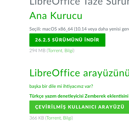
LibreOffice Taze Sür
Ana Kurucu
Seçili: macOS x86_64 (10.14 veya daha yenisi gerek
26.2.5 SÜRÜMÜNÜ İNDIR
294 MB (
Torrent
,
Bilgi
)
LibreOffice arayüzün
başka bir dile mi ihtiyacınız var?
Türkçe yazım denetleyicisi Zemberek eklentisini 
ÇEVIRILMIŞ KULLANICI ARAYÜZÜ
366 KB (
Torrent
,
Bilgi
)