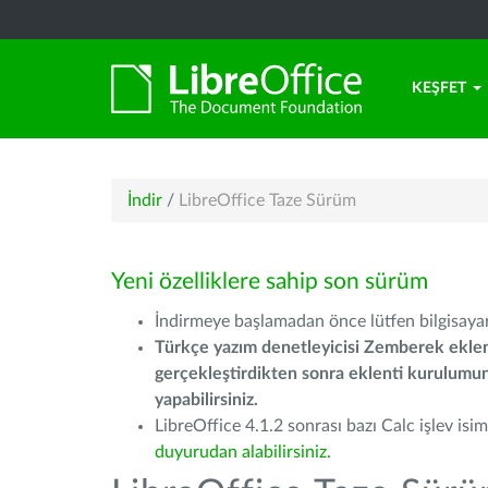
KEŞFET
İndir
/
LibreOffice Taze Sürüm
Yeni özelliklere sahip son sürüm
İndirmeye başlamadan önce lütfen bilgisayarı
Türkçe yazım denetleyicisi Zemberek eklen
gerçekleştirdikten sonra eklenti kurulum
yapabilirsiniz.
LibreOffice 4.1.2 sonrası bazı Calc işlev isiml
duyurudan alabilirsiniz.