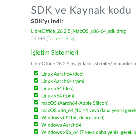
SDK ve Kaynak kodu
SDK'yı indir
LibreOffice_26.2.5_MacOS_x86-64_sdk.dmg
54 MB (
Torrent
,
Bilgi
)
İşletim Sistemleri
LibreOffice 26.2.5 aşağıdaki sistemler/mimariler iç
Linux Aarch64 (deb)
Linux Aarch64 (rpm)
Linux x64 (deb)
Linux x64 (rpm)
macOS (Aarch64/Apple Silicon)
macOS x86_64 (10.14 veya daha yenisi gerekl
Windows (32 bit, deprecated)
Windows Aarch64
Windows x86_64 (7 veya daha yenisi gereklid