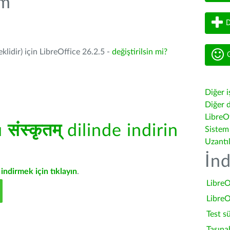
üm
D
lidir) için LibreOffice 26.2.5 -
değiştirilsin mi?
G
Diğer i
Diğer d
LibreOf
ü
संस्कृतम्
dilinde indirin
Sistem
Uzantı
İnd
indirmek için tıklayın
.
LibreO
LibreO
Test s
Taşına