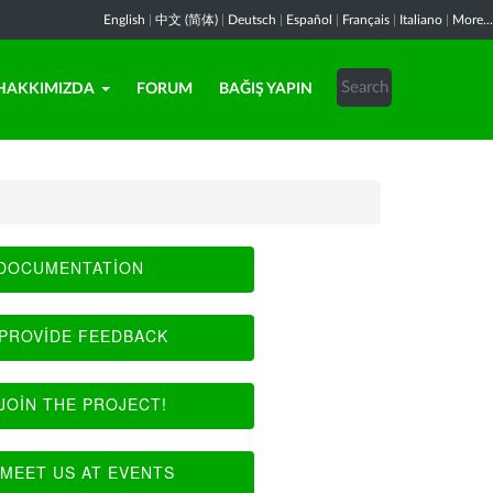
English
|
中文 (简体)
|
Deutsch
|
Español
|
Français
|
Italiano
|
More...
HAKKIMIZDA
FORUM
BAĞIŞ YAPIN
DOCUMENTATION
PROVIDE FEEDBACK
JOIN THE PROJECT!
MEET US AT EVENTS