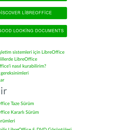
ISCOVER LIBREOFFICE
OOD LOOKING DOCUMENTS
şletim sistemleri için LibreOffice
illerde LibreOffice
fice'i nasıl kurabilirim?
 gereksinimleri
lar
ir
ffice Taze Sürüm
ffice Kararlı Sürüm
ürümleri
bilir LibreOffice & DVD Görüntüleri