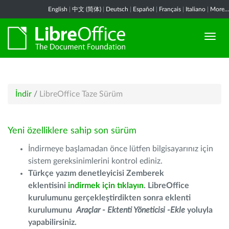
English
|
中文 (简体)
|
Deutsch
|
Español
|
Français
|
Italiano
|
More...
İndir
/
LibreOffice Taze Sürüm
Yeni özelliklere sahip son sürüm
İndirmeye başlamadan önce lütfen bilgisayarınız için
sistem gereksinimlerini kontrol ediniz.
Türkçe yazım denetleyicisi Zemberek
eklentisini
indirmek için tıklayın
. LibreOffice
kurulumunu gerçekleştirdikten sonra eklenti
kurulumunu
Araçlar - Ektenti Yöneticisi -Ekle
yoluyla
yapabilirsiniz.