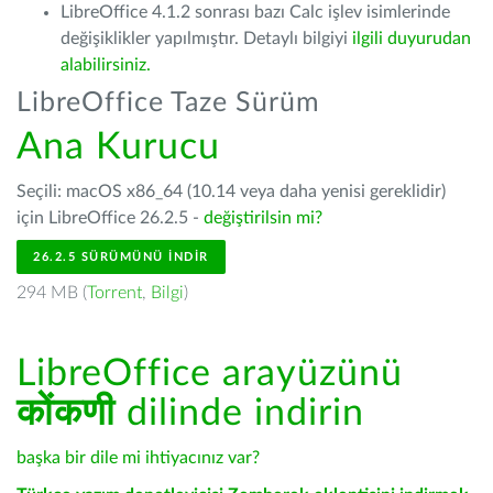
LibreOffice 4.1.2 sonrası bazı Calc işlev isimlerinde
değişiklikler yapılmıştır. Detaylı bilgiyi
ilgili duyurudan
alabilirsiniz.
LibreOffice Taze Sürüm
Ana Kurucu
Seçili: macOS x86_64 (10.14 veya daha yenisi gereklidir)
için LibreOffice 26.2.5 -
değiştirilsin mi?
26.2.5 SÜRÜMÜNÜ İNDIR
294 MB (
Torrent
,
Bilgi
)
LibreOffice arayüzünü
कोंकणी
dilinde indirin
başka bir dile mi ihtiyacınız var?