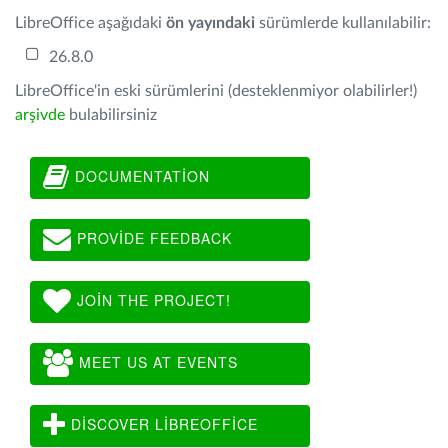
LibreOffice aşağıdaki
ön yayındaki
sürümlerde kullanılabilir:
26.8.0
LibreOffice'in eski sürümlerini (desteklenmiyor olabilirler!)
arşivde
bulabilirsiniz
DOCUMENTATION
PROVIDE FEEDBACK
JOIN THE PROJECT!
MEET US AT EVENTS
DISCOVER LIBREOFFICE