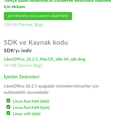
Türkçe yazım denetleyicisi Zemberek eklentisini indirmek
için tıklayın
.
ÇEVIRILMIŞ KULLANICI ARAYÜZÜ
350 KB (
Torrent
,
Bilgi
)
SDK ve Kaynak kodu
SDK'yı indir
LibreOffice_26.2.5_MacOS_x86-64_sdk.dmg
54 MB (
Torrent
,
Bilgi
)
İşletim Sistemleri
LibreOffice 26.2.5 aşağıdaki sistemler/mimariler için
kullanılabilir durumdadır:
Linux Aarch64 (deb)
Linux Aarch64 (rpm)
Linux x64 (deb)