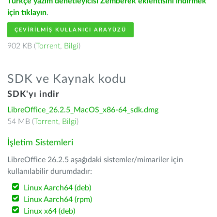
Türkçe yazım denetleyicisi Zemberek eklentisini indirmek
için tıklayın
.
ÇEVIRILMIŞ KULLANICI ARAYÜZÜ
902 KB (
Torrent
,
Bilgi
)
SDK ve Kaynak kodu
SDK'yı indir
LibreOffice_26.2.5_MacOS_x86-64_sdk.dmg
54 MB (
Torrent
,
Bilgi
)
İşletim Sistemleri
LibreOffice 26.2.5 aşağıdaki sistemler/mimariler için
kullanılabilir durumdadır:
Linux Aarch64 (deb)
Linux Aarch64 (rpm)
Linux x64 (deb)