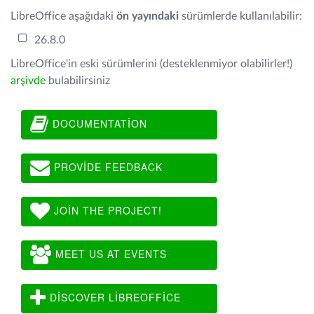
LibreOffice aşağıdaki
ön yayındaki
sürümlerde kullanılabilir:
26.8.0
LibreOffice'in eski sürümlerini (desteklenmiyor olabilirler!)
arşivde
bulabilirsiniz
DOCUMENTATION
PROVIDE FEEDBACK
JOIN THE PROJECT!
MEET US AT EVENTS
DISCOVER LIBREOFFICE