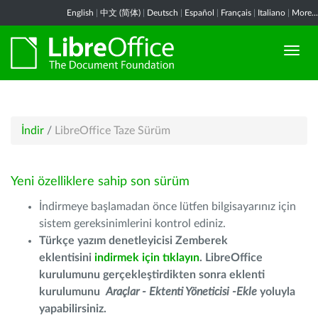
English
|
中文 (简体)
|
Deutsch
|
Español
|
Français
|
Italiano
|
More...
İndir
/
LibreOffice Taze Sürüm
Yeni özelliklere sahip son sürüm
İndirmeye başlamadan önce lütfen bilgisayarınız için
sistem gereksinimlerini kontrol ediniz.
Türkçe yazım denetleyicisi Zemberek
eklentisini
indirmek için tıklayın
. LibreOffice
kurulumunu gerçekleştirdikten sonra eklenti
kurulumunu
Araçlar - Ektenti Yöneticisi -Ekle
yoluyla
yapabilirsiniz.