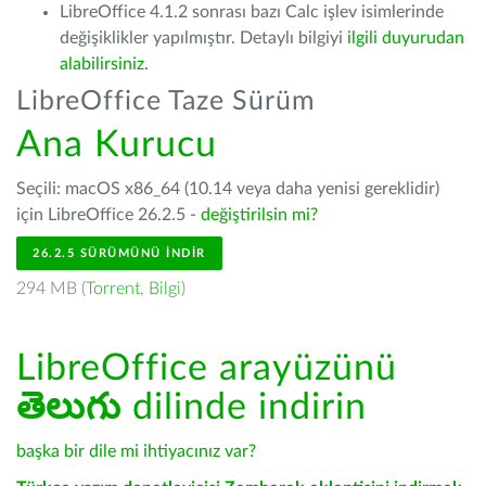
LibreOffice 4.1.2 sonrası bazı Calc işlev isimlerinde
değişiklikler yapılmıştır. Detaylı bilgiyi
ilgili duyurudan
alabilirsiniz.
LibreOffice Taze Sürüm
Ana Kurucu
Seçili: macOS x86_64 (10.14 veya daha yenisi gereklidir)
için LibreOffice 26.2.5 -
değiştirilsin mi?
26.2.5 SÜRÜMÜNÜ İNDIR
294 MB (
Torrent
,
Bilgi
)
LibreOffice arayüzünü
తెలుగు
dilinde indirin
başka bir dile mi ihtiyacınız var?