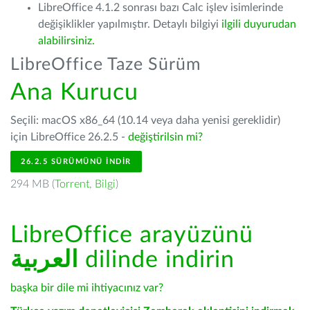
LibreOffice 4.1.2 sonrası bazı Calc işlev isimlerinde
değişiklikler yapılmıştır. Detaylı bilgiyi
ilgili duyurudan
alabilirsiniz.
LibreOffice Taze Sürüm
Ana Kurucu
Seçili: macOS x86_64 (10.14 veya daha yenisi gereklidir)
için LibreOffice 26.2.5 -
değiştirilsin mi?
26.2.5 SÜRÜMÜNÜ İNDIR
294 MB (
Torrent
,
Bilgi
)
LibreOffice arayüzünü
العربية
dilinde indirin
başka bir dile mi ihtiyacınız var?