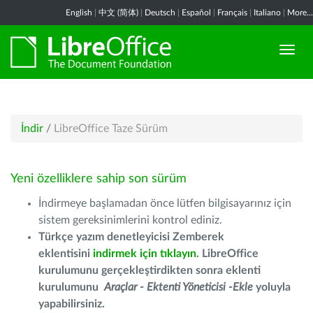
English
|
中文 (简体)
|
Deutsch
|
Español
|
Français
|
Italiano
|
More...
İndir
/
LibreOffice Taze Sürüm
Yeni özelliklere sahip son sürüm
İndirmeye başlamadan önce lütfen bilgisayarınız için
sistem gereksinimlerini kontrol ediniz.
Türkçe yazım denetleyicisi Zemberek
eklentisini
indirmek için tıklayın
. LibreOffice
kurulumunu gerçekleştirdikten sonra eklenti
kurulumunu
Araçlar - Ektenti Yöneticisi -Ekle
yoluyla
yapabilirsiniz.