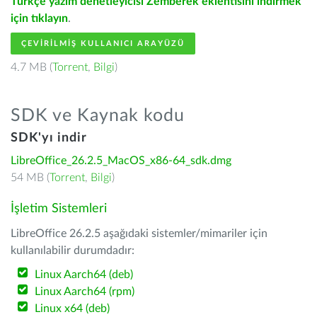
Türkçe yazım denetleyicisi Zemberek eklentisini indirmek
için tıklayın
.
ÇEVIRILMIŞ KULLANICI ARAYÜZÜ
4.7 MB (
Torrent
,
Bilgi
)
SDK ve Kaynak kodu
SDK'yı indir
LibreOffice_26.2.5_MacOS_x86-64_sdk.dmg
54 MB (
Torrent
,
Bilgi
)
İşletim Sistemleri
LibreOffice 26.2.5 aşağıdaki sistemler/mimariler için
kullanılabilir durumdadır:
Linux Aarch64 (deb)
Linux Aarch64 (rpm)
Linux x64 (deb)