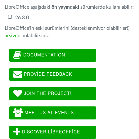
LibreOffice aşağıdaki
ön yayındaki
sürümlerde kullanılabilir:
26.8.0
LibreOffice'in eski sürümlerini (desteklenmiyor olabilirler!)
arşivde
bulabilirsiniz
DOCUMENTATION
PROVIDE FEEDBACK
JOIN THE PROJECT!
MEET US AT EVENTS
DISCOVER LIBREOFFICE