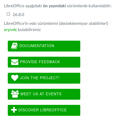
LibreOffice aşağıdaki
ön yayındaki
sürümlerde kullanılabilir:
26.8.0
LibreOffice'in eski sürümlerini (desteklenmiyor olabilirler!)
arşivde
bulabilirsiniz
DOCUMENTATION
PROVIDE FEEDBACK
JOIN THE PROJECT!
MEET US AT EVENTS
DISCOVER LIBREOFFICE