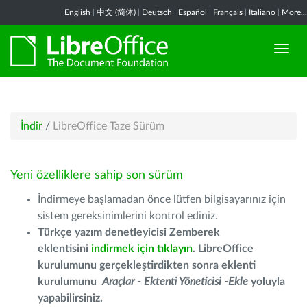
English
|
中文 (简体)
|
Deutsch
|
Español
|
Français
|
Italiano
|
More...
İndir
/
LibreOffice Taze Sürüm
Yeni özelliklere sahip son sürüm
İndirmeye başlamadan önce lütfen bilgisayarınız için
sistem gereksinimlerini kontrol ediniz.
Türkçe yazım denetleyicisi Zemberek
eklentisini
indirmek için tıklayın
. LibreOffice
kurulumunu gerçekleştirdikten sonra eklenti
kurulumunu
Araçlar - Ektenti Yöneticisi -Ekle
yoluyla
yapabilirsiniz.