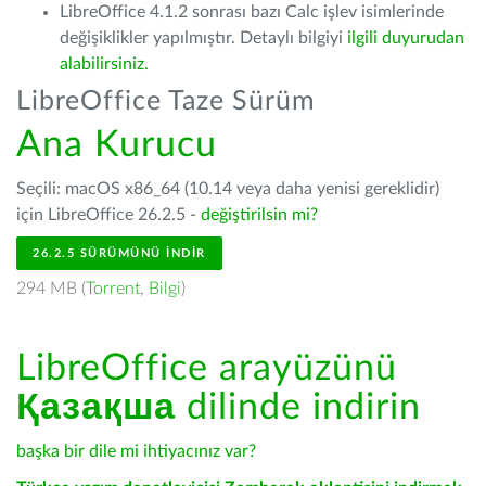
LibreOffice 4.1.2 sonrası bazı Calc işlev isimlerinde
değişiklikler yapılmıştır. Detaylı bilgiyi
ilgili duyurudan
alabilirsiniz.
LibreOffice Taze Sürüm
Ana Kurucu
Seçili: macOS x86_64 (10.14 veya daha yenisi gereklidir)
için LibreOffice 26.2.5 -
değiştirilsin mi?
26.2.5 SÜRÜMÜNÜ İNDIR
294 MB (
Torrent
,
Bilgi
)
LibreOffice arayüzünü
Қазақша
dilinde indirin
başka bir dile mi ihtiyacınız var?