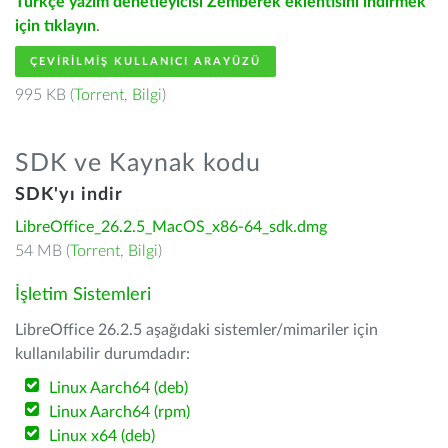
Türkçe yazım denetleyicisi Zemberek eklentisini indirmek
için tıklayın
.
ÇEVIRILMIŞ KULLANICI ARAYÜZÜ
995 KB (
Torrent
,
Bilgi
)
SDK ve Kaynak kodu
SDK'yı indir
LibreOffice_26.2.5_MacOS_x86-64_sdk.dmg
54 MB (
Torrent
,
Bilgi
)
İşletim Sistemleri
LibreOffice 26.2.5 aşağıdaki sistemler/mimariler için
kullanılabilir durumdadır:
Linux Aarch64 (deb)
Linux Aarch64 (rpm)
Linux x64 (deb)