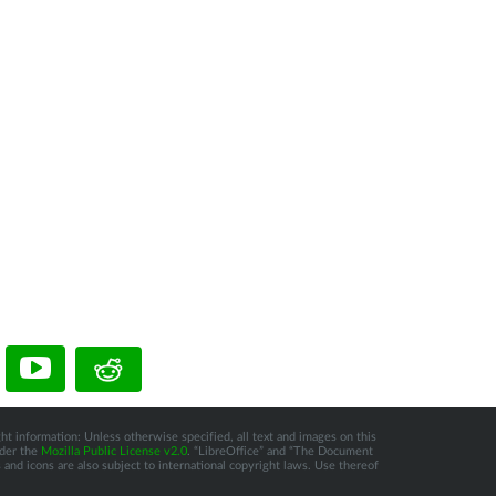
ht information: Unless otherwise specified, all text and images on this
nder the
Mozilla Public License v2.0
. “LibreOffice” and “The Document
and icons are also subject to international copyright laws. Use thereof