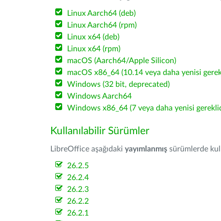
Linux Aarch64 (deb)
Linux Aarch64 (rpm)
Linux x64 (deb)
Linux x64 (rpm)
macOS (Aarch64/Apple Silicon)
macOS x86_64 (10.14 veya daha yenisi gerekl
Windows (32 bit, deprecated)
Windows Aarch64
Windows x86_64 (7 veya daha yenisi gereklid
Kullanılabilir Sürümler
LibreOffice aşağıdaki
yayımlanmış
sürümlerde kulla
26.2.5
26.2.4
26.2.3
26.2.2
26.2.1