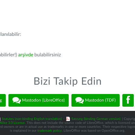
anılabilir:
bilirler!)
arşivde
bulabilirsiniz
Bizi Takip Edin
g
Mastodon (LibreOffice)
Mastodon (TDF)
Statutes (non-binding English translation)
-
Satzung (binding German version)
| Copyrig
like 3.0 License
. This does not include the source code of LibreOffice, which is licensed u
d owners or are in actual use as trademarks in one or more countries. Their respective logos 
is explained in our
trademark policy
. LibreOffice was based on OpenOffice.org.