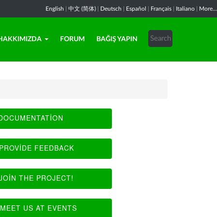
English
|
中文 (简体)
|
Deutsch
|
Español
|
Français
|
Italiano
|
More...
HAKKIMIZDA
FORUM
BAĞIŞ YAPIN
DOCUMENTATION
PROVIDE FEEDBACK
JOIN THE PROJECT!
MEET US AT EVENTS