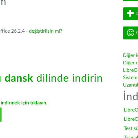
üm
D
ffice 26.2.4 -
değiştirilsin mi?
G
Diğer i
Diğer d
LibreOf
ü
dansk
dilinde indirin
Sistem
Uzantı
İnd
indirmek için tıklayın
.
LibreO
LibreO
Test s
Taşına