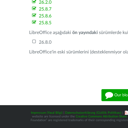
26.2.0
25.8.7
25.8.6
25.8.5
LibreOffice aşağıdaki
ön yayındaki
sürümlerde kull
26.8.0
LibreOffice'in eski sürümlerini (desteklenmiyor ola
Our blo
Impressum (Yasal Bilgi)
|
Datenschutzerklärung (Gizlilik Politikası)
|
website are licensed under the
Creative Commons Attribution-Share A
Foundation” are registered trademarks of their corresponding registere