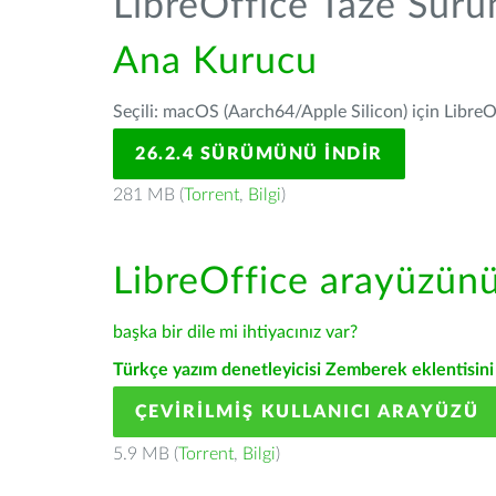
LibreOffice Taze Sür
Ana Kurucu
Seçili: macOS (Aarch64/Apple Silicon) için LibreO
26.2.4 SÜRÜMÜNÜ İNDIR
281 MB (
Torrent
,
Bilgi
)
LibreOffice arayüzün
başka bir dile mi ihtiyacınız var?
Türkçe yazım denetleyicisi Zemberek eklentisini 
ÇEVIRILMIŞ KULLANICI ARAYÜZÜ
5.9 MB (
Torrent
,
Bilgi
)