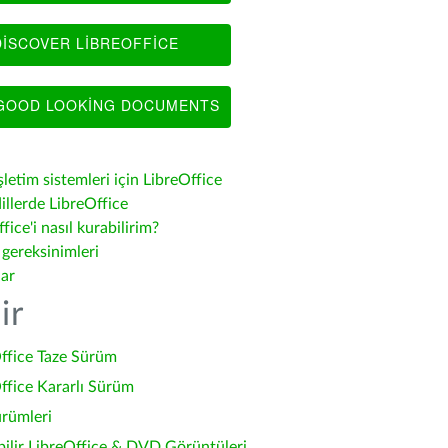
ISCOVER LIBREOFFICE
OOD LOOKING DOCUMENTS
şletim sistemleri için LibreOffice
illerde LibreOffice
fice'i nasıl kurabilirim?
 gereksinimleri
lar
ir
ffice Taze Sürüm
ffice Kararlı Sürüm
ürümleri
bilir LibreOffice & DVD Görüntüleri