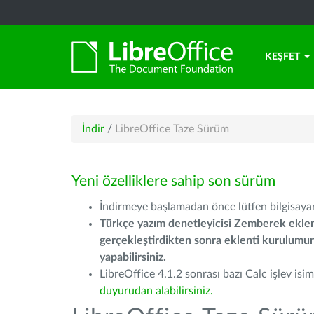
KEŞFET
İndir
/
LibreOffice Taze Sürüm
Yeni özelliklere sahip son sürüm
İndirmeye başlamadan önce lütfen bilgisayarı
Türkçe yazım denetleyicisi Zemberek eklen
gerçekleştirdikten sonra eklenti kurulum
yapabilirsiniz.
LibreOffice 4.1.2 sonrası bazı Calc işlev isiml
duyurudan alabilirsiniz.