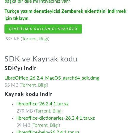
başka bir dile mi ihtiyacınız var?
Türkçe yazım denetleyicisi Zemberek eklentisini indirmek
için tıklayın
.
ÇEVIRILMIŞ KULLANICI ARAYÜZÜ
987 KB (
Torrent
,
Bilgi
)
SDK ve Kaynak kodu
SDK'yı indir
LibreOffice_26.2.4_MacOS_aarch64_sdk.dmg
55 MB (
Torrent
,
Bilgi
)
Kaynak kodu indir
libreoffice-26.2.4.1.tar.xz
279 MB (
Torrent
,
Bilgi
)
libreoffice-dictionaries-26.2.4.1.tar.xz
59 MB (
Torrent
,
Bilgi
)
libreoffice-help-26.2.4.1.tar.xz