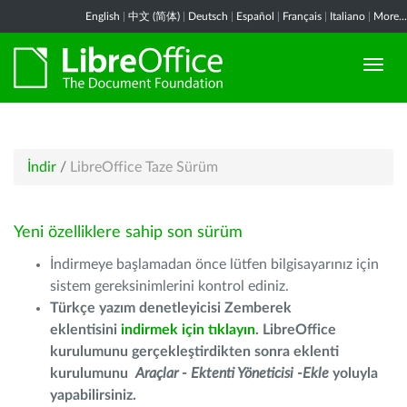
English
|
中文 (简体)
|
Deutsch
|
Español
|
Français
|
Italiano
|
More...
İndir
/
LibreOffice Taze Sürüm
Yeni özelliklere sahip son sürüm
İndirmeye başlamadan önce lütfen bilgisayarınız için
sistem gereksinimlerini kontrol ediniz.
Türkçe yazım denetleyicisi Zemberek
eklentisini
indirmek için tıklayın
. LibreOffice
kurulumunu gerçekleştirdikten sonra eklenti
kurulumunu
Araçlar - Ektenti Yöneticisi -Ekle
yoluyla
yapabilirsiniz.