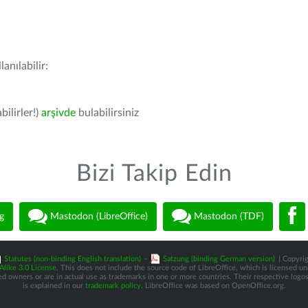
anılabilir:
bilirler!)
arşivde
bulabilirsiniz
Bizi Takip Edin
g
Mastodon (LibreOffice)
Mastodon (TDF)
Statutes (non-binding English translation)
-
Satzung (binding German version)
| Copyrig
like 3.0 License
. This does not include the source code of LibreOffice, which is licensed u
d owners or are in actual use as trademarks in one or more countries. Their respective logos 
is explained in our
trademark policy
. LibreOffice was based on OpenOffice.org.