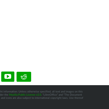
ht information: Unless otherwise specified, all text and images on this
nder the
Mozilla Public License v2.0
. “LibreOffice” and “The Document
and icons are also subject to international copyright laws. Use thereof