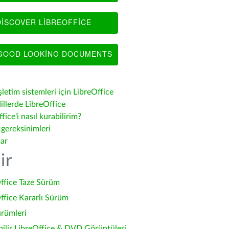
ISCOVER LIBREOFFICE
OOD LOOKING DOCUMENTS
şletim sistemleri için LibreOffice
illerde LibreOffice
fice'i nasıl kurabilirim?
 gereksinimleri
lar
ir
ffice Taze Sürüm
ffice Kararlı Sürüm
ürümleri
bilir LibreOffice & DVD Görüntüleri