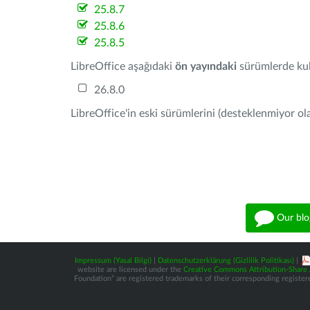
25.8.7
25.8.6
25.8.5
LibreOffice aşağıdaki
ön yayındaki
sürümlerde kull
26.8.0
LibreOffice'in eski sürümlerini (desteklenmiyor ola
Our blo
Impressum (Yasal Bilgi)
|
Datenschutzerklärung (Gizlilik Politikası)
|
website are licensed under the
Creative Commons Attribution-Share A
Foundation” are registered trademarks of their corresponding registere