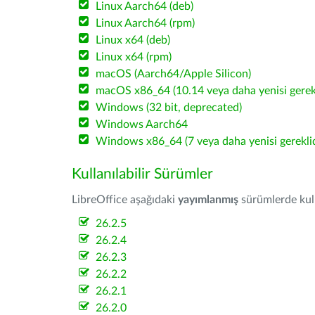
Linux Aarch64 (deb)
Linux Aarch64 (rpm)
Linux x64 (deb)
Linux x64 (rpm)
macOS (Aarch64/Apple Silicon)
macOS x86_64 (10.14 veya daha yenisi gerekl
Windows (32 bit, deprecated)
Windows Aarch64
Windows x86_64 (7 veya daha yenisi gereklid
Kullanılabilir Sürümler
LibreOffice aşağıdaki
yayımlanmış
sürümlerde kulla
26.2.5
26.2.4
26.2.3
26.2.2
26.2.1
26.2.0