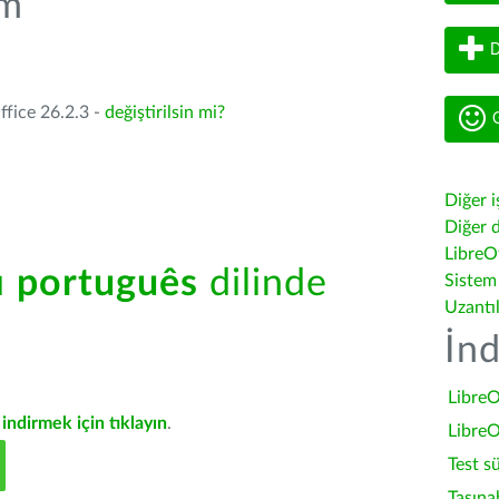
üm
D
ffice 26.2.3 -
değiştirilsin mi?
G
Diğer i
Diğer d
LibreOf
ü
português
dilinde
Sistem
Uzantı
İnd
LibreO
indirmek için tıklayın
.
LibreO
Test s
Taşına