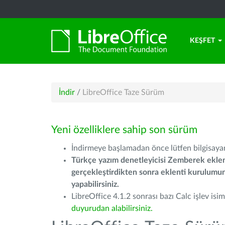
KEŞFET
İndir
/
LibreOffice Taze Sürüm
Yeni özelliklere sahip son sürüm
İndirmeye başlamadan önce lütfen bilgisayarı
Türkçe yazım denetleyicisi Zemberek eklen
gerçekleştirdikten sonra eklenti kurulum
yapabilirsiniz.
LibreOffice 4.1.2 sonrası bazı Calc işlev isiml
duyurudan alabilirsiniz.