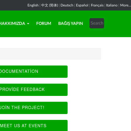
English
|
中文 (简体)
|
Deutsch
|
Español
|
Français
|
Italiano
|
More...
HAKKIMIZDA
FORUM
BAĞIŞ YAPIN
DOCUMENTATION
PROVIDE FEEDBACK
JOIN THE PROJECT!
MEET US AT EVENTS