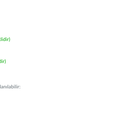
idir)
ir)
nılabilir: