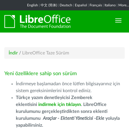
English
|
中文 (简体)
|
Deutsch
|
Español
|
Français
|
Italiano
|
More...
İndir
/
LibreOffice Taze Sürüm
Yeni özelliklere sahip son sürüm
İndirmeye başlamadan önce lütfen bilgisayarınız için
sistem gereksinimlerini kontrol ediniz.
Türkçe yazım denetleyicisi Zemberek
eklentisini
indirmek için tıklayın
. LibreOffice
kurulumunu gerçekleştirdikten sonra eklenti
kurulumunu
Araçlar - Ektenti Yöneticisi -Ekle
yoluyla
yapabilirsiniz.