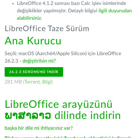
LibreOffice 4.1.2 sonrası bazı Calc işlev isimlerinde
değişiklikler yapılmıştır. Detaylı bilgiyi
ilgili duyurudan
alabilirsiniz.
LibreOffice Taze Sürüm
Ana Kurucu
Seçili: macOS (Aarch64/Apple Silicon) için LibreOffice
26.2.3 -
değiştirilsin mi?
26.2.3 SÜRÜMÜNÜ İNDIR
281 MB (
Torrent
,
Bilgi
)
LibreOffice arayüzünü
ພາສາລາວ
dilinde indirin
başka bir dile mi ihtiyacınız var?