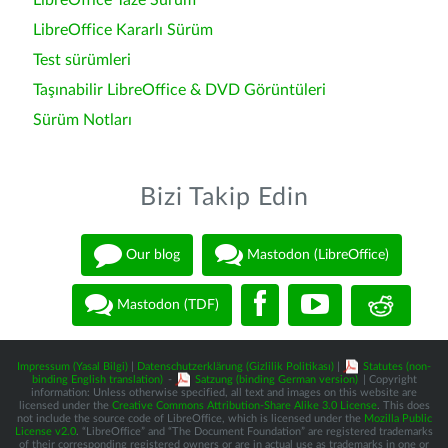
LibreOffice Taze Sürüm
LibreOffice Kararlı Sürüm
Test sürümleri
Taşınabilir LibreOffice & DVD Görüntüleri
Sürüm Notları
Bizi Takip Edin
Our blog
Mastodon (LibreOffice)
Mastodon (TDF)
Impressum (Yasal Bilgi)
|
Datenschutzerklärung (Gizlilik Politikası)
|
Statutes (non-
binding English translation)
-
Satzung (binding German version)
| Copyright
information: Unless otherwise specified, all text and images on this website are
licensed under the
Creative Commons Attribution-Share Alike 3.0 License
. This does
not include the source code of LibreOffice, which is licensed under the
Mozilla Public
License v2.0
. “LibreOffice” and “The Document Foundation” are registered trademarks
of their corresponding registered owners or are in actual use as trademarks in one or