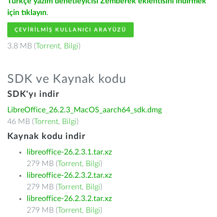
Türkçe yazım denetleyicisi Zemberek eklentisini indirmek
için tıklayın
.
ÇEVIRILMIŞ KULLANICI ARAYÜZÜ
3.8 MB (
Torrent
,
Bilgi
)
SDK ve Kaynak kodu
SDK'yı indir
LibreOffice_26.2.3_MacOS_aarch64_sdk.dmg
46 MB (
Torrent
,
Bilgi
)
Kaynak kodu indir
libreoffice-26.2.3.1.tar.xz
279 MB (
Torrent
,
Bilgi
)
libreoffice-26.2.3.2.tar.xz
279 MB (
Torrent
,
Bilgi
)
libreoffice-26.2.3.2.tar.xz
279 MB (
Torrent
,
Bilgi
)