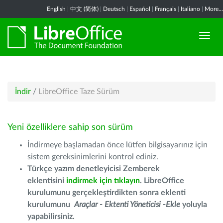
English
|
中文 (简体)
|
Deutsch
|
Español
|
Français
|
Italiano
|
More...
İndir
/
LibreOffice Taze Sürüm
Yeni özelliklere sahip son sürüm
İndirmeye başlamadan önce lütfen bilgisayarınız için
sistem gereksinimlerini kontrol ediniz.
Türkçe yazım denetleyicisi Zemberek
eklentisini
indirmek için tıklayın
. LibreOffice
kurulumunu gerçekleştirdikten sonra eklenti
kurulumunu
Araçlar - Ektenti Yöneticisi -Ekle
yoluyla
yapabilirsiniz.