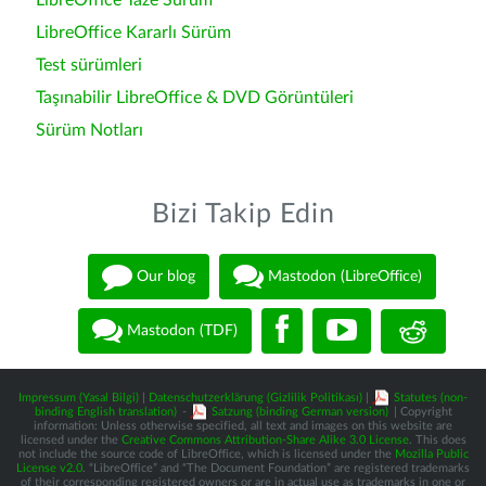
LibreOffice Taze Sürüm
LibreOffice Kararlı Sürüm
Test sürümleri
Taşınabilir LibreOffice & DVD Görüntüleri
Sürüm Notları
Bizi Takip Edin
Our blog
Mastodon (LibreOffice)
Mastodon (TDF)
Impressum (Yasal Bilgi)
|
Datenschutzerklärung (Gizlilik Politikası)
|
Statutes (non-
binding English translation)
-
Satzung (binding German version)
| Copyright
information: Unless otherwise specified, all text and images on this website are
licensed under the
Creative Commons Attribution-Share Alike 3.0 License
. This does
not include the source code of LibreOffice, which is licensed under the
Mozilla Public
License v2.0
. “LibreOffice” and “The Document Foundation” are registered trademarks
of their corresponding registered owners or are in actual use as trademarks in one or