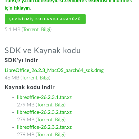
Türkçe yazım denetleyicisi Zemberek eklentisini indirmek
için tıklayın
.
ÇEVIRILMIŞ KULLANICI ARAYÜZÜ
5.1 MB (
Torrent
,
Bilgi
)
SDK ve Kaynak kodu
SDK'yı indir
LibreOffice_26.2.3_MacOS_aarch64_sdk.dmg
46 MB (
Torrent
,
Bilgi
)
Kaynak kodu indir
libreoffice-26.2.3.1.tar.xz
279 MB (
Torrent
,
Bilgi
)
libreoffice-26.2.3.2.tar.xz
279 MB (
Torrent
,
Bilgi
)
libreoffice-26.2.3.2.tar.xz
279 MB (
Torrent
,
Bilgi
)