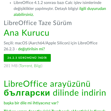
LibreOffice 4.1.2 sonrası bazı Calc işlev isimlerinde
değişiklikler yapılmıştır. Detaylı bilgiyi
ilgili duyurudan
alabilirsiniz.
LibreOffice Taze Sürüm
Ana Kurucu
Seçili: macOS (Aarch64/Apple Silicon) için LibreOffice
26.2.3 -
değiştirilsin mi?
26.2.3 SÜRÜMÜNÜ İNDIR
281 MB (
Torrent
,
Bilgi
)
LibreOffice arayüzünü
български
dilinde indirin
başka bir dile mi ihtiyacınız var?