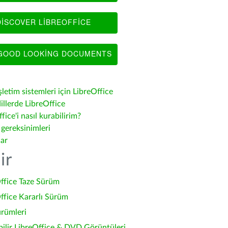
ISCOVER LIBREOFFICE
OOD LOOKING DOCUMENTS
şletim sistemleri için LibreOffice
illerde LibreOffice
fice'i nasıl kurabilirim?
 gereksinimleri
lar
ir
ffice Taze Sürüm
ffice Kararlı Sürüm
ürümleri
bilir LibreOffice & DVD Görüntüleri