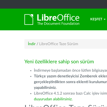
KEŞFET
İndir
/
LibreOffice Taze Sürüm
Yeni özelliklere sahip son sürüm
İndirmeye başlamadan önce lütfen bilgisayarı
Türkçe yazım denetleyicisi Zemberek eklen
gerçekleştirdikten sonra eklenti kurulum
yapabilirsiniz.
LibreOffice 4.1.2 sonrası bazı Calc işlev isiml
duyurudan alabilirsiniz.