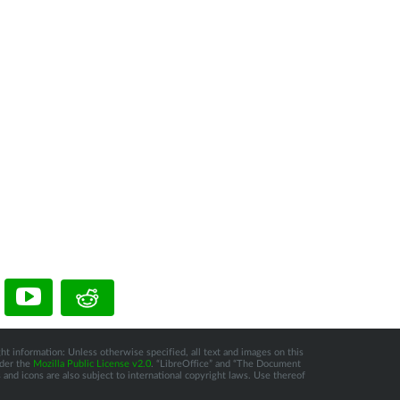
ht information: Unless otherwise specified, all text and images on this
nder the
Mozilla Public License v2.0
. “LibreOffice” and “The Document
and icons are also subject to international copyright laws. Use thereof