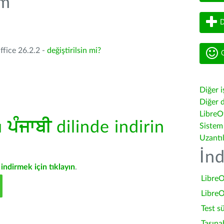
üm
D
ffice 26.2.2 -
değiştirilsin mi?
G
Diğer i
Diğer d
LibreOf
ü
ਪੰਜਾਬੀ
dilinde indirin
Sistem
Uzantı
İnd
indirmek için tıklayın
.
LibreO
LibreO
Test s
Taşına