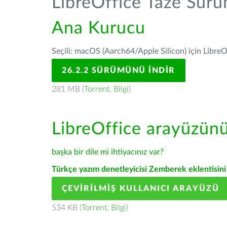
LibreOffice Taze Sür
Ana Kurucu
Seçili: macOS (Aarch64/Apple Silicon) için LibreO
26.2.2 SÜRÜMÜNÜ İNDIR
281 MB (
Torrent
,
Bilgi
)
LibreOffice arayüzün
başka bir dile mi ihtiyacınız var?
Türkçe yazım denetleyicisi Zemberek eklentisini 
ÇEVIRILMIŞ KULLANICI ARAYÜZÜ
534 KB (
Torrent
,
Bilgi
)