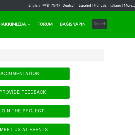
English
|
中文 (简体)
|
Deutsch
|
Español
|
Français
|
Italiano
|
More...
HAKKIMIZDA
FORUM
BAĞIŞ YAPIN
DOCUMENTATION
PROVIDE FEEDBACK
JOIN THE PROJECT!
MEET US AT EVENTS