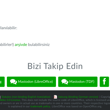
anılabilir:
bilirler!)
arşivde
bulabilirsiniz
Bizi Takip Edin
g
Mastodon (LibreOffice)
Mastodon (TDF)
Statutes (non-binding English translation)
-
Satzung (binding German version)
| Copyrig
like 3.0 License
. This does not include the source code of LibreOffice, which is licensed u
d owners or are in actual use as trademarks in one or more countries. Their respective logos 
is explained in our
trademark policy
. LibreOffice was based on OpenOffice.org.