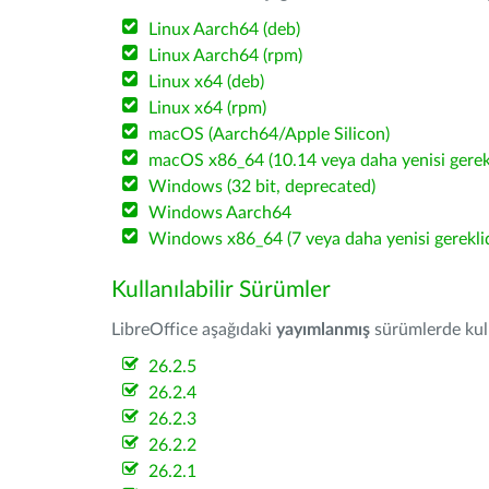
Linux Aarch64 (deb)
Linux Aarch64 (rpm)
Linux x64 (deb)
Linux x64 (rpm)
macOS (Aarch64/Apple Silicon)
macOS x86_64 (10.14 veya daha yenisi gerekl
Windows (32 bit, deprecated)
Windows Aarch64
Windows x86_64 (7 veya daha yenisi gereklid
Kullanılabilir Sürümler
LibreOffice aşağıdaki
yayımlanmış
sürümlerde kulla
26.2.5
26.2.4
26.2.3
26.2.2
26.2.1