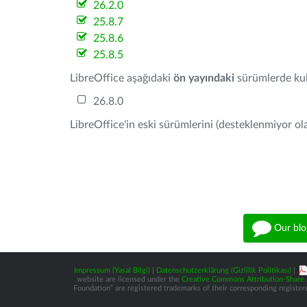
26.2.0
25.8.7
25.8.6
25.8.5
LibreOffice aşağıdaki
ön yayındaki
sürümlerde kull
26.8.0
LibreOffice'in eski sürümlerini (desteklenmiyor ola
Our blo
Impressum (Yasal Bilgi)
|
Datenschutzerklärung (Gizlilik Politikası)
|
website are licensed under the
Creative Commons Attribution-Share A
Foundation” are registered trademarks of their corresponding registere