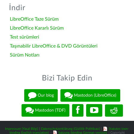
İndir
LibreOffice Taze Sürüm
LibreOffice Kararlı Sürüm
Test sürümleri
Taşınabilir LibreOffice & DVD Görüntüleri
Sürüm Notları
Bizi Takip Edin
Our blog
Mastodon (LibreOffice)
Mastodon (TDF)
Impressum (Yasal Bilgi)
|
Datenschutzerklärung (Gizlilik Politikası)
|
Statutes (non-
binding English translation)
-
Satzung (binding German version)
| Copyright