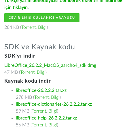
Türkçe yazım denetleyicisi Zemberek eklentisini indirmek
için tıklayın
.
ÇEVIRILMIŞ KULLANICI ARAYÜZÜ
284 KB (
Torrent
,
Bilgi
)
SDK ve Kaynak kodu
SDK'yı indir
LibreOffice_26.2.2_MacOS_aarch64_sdk.dmg
47 MB (
Torrent
,
Bilgi
)
Kaynak kodu indir
libreoffice-26.2.2.2.tar.xz
278 MB (
Torrent
,
Bilgi
)
libreoffice-dictionaries-26.2.2.2.tar.xz
59 MB (
Torrent
,
Bilgi
)
libreoffice-help-26.2.2.2.tar.xz
56 MB (
Torrent
,
Bilgi
)