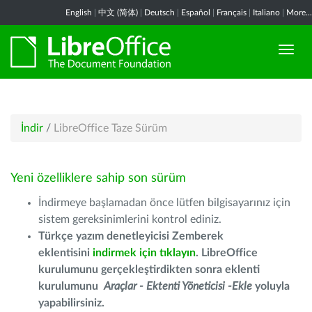
English
|
中文 (简体)
|
Deutsch
|
Español
|
Français
|
Italiano
|
More...
İndir
/
LibreOffice Taze Sürüm
Yeni özelliklere sahip son sürüm
İndirmeye başlamadan önce lütfen bilgisayarınız için
sistem gereksinimlerini kontrol ediniz.
Türkçe yazım denetleyicisi Zemberek
eklentisini
indirmek için tıklayın
. LibreOffice
kurulumunu gerçekleştirdikten sonra eklenti
kurulumunu
Araçlar - Ektenti Yöneticisi -Ekle
yoluyla
yapabilirsiniz.