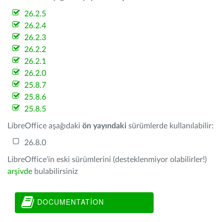
26.2.5
26.2.4
26.2.3
26.2.2
26.2.1
26.2.0
25.8.7
25.8.6
25.8.5
LibreOffice aşağıdaki
ön yayındaki
sürümlerde kullanılabilir:
26.8.0
LibreOffice'in eski sürümlerini (desteklenmiyor olabilirler!)
arşivde
bulabilirsiniz
DOCUMENTATION