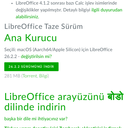
LibreOffice 4.1.2 sonrası bazı Calc işlev isimlerinde
değişiklikler yapılmıştır. Detaylı bilgiyi
ilgili duyurudan
alabilirsiniz.
LibreOffice Taze Sürüm
Ana Kurucu
Seçili: macOS (Aarch64/Apple Silicon) için LibreOffice
26.2.2 -
değiştirilsin mi?
26.2.2 SÜRÜMÜNÜ İNDIR
281 MB (
Torrent
,
Bilgi
)
LibreOffice arayüzünü
बोडो
dilinde indirin
başka bir dile mi ihtiyacınız var?