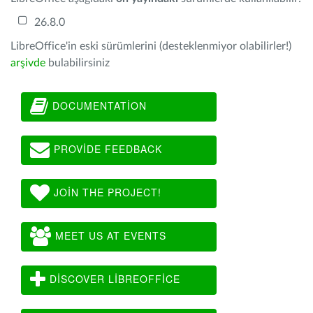
26.8.0
LibreOffice'in eski sürümlerini (desteklenmiyor olabilirler!)
arşivde
bulabilirsiniz
DOCUMENTATION
PROVIDE FEEDBACK
JOIN THE PROJECT!
MEET US AT EVENTS
DISCOVER LIBREOFFICE