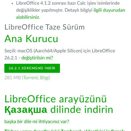
LibreOffice 4.1.2 sonrası bazı Calc işlev isimlerinde
değişiklikler yapılmıştır. Detaylı bilgiyi
ilgili duyurudan
alabilirsiniz.
LibreOffice Taze Sürüm
Ana Kurucu
Seçili: macOS (Aarch64/Apple Silicon) için LibreOffice
26.2.1 -
değiştirilsin mi?
26.2.1 SÜRÜMÜNÜ İNDIR
281 MB (
Torrent
,
Bilgi
)
LibreOffice arayüzünü
Қазақша
dilinde indirin
başka bir dile mi ihtiyacınız var?