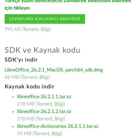
Türkçe yazım denetleyicisi Zemberek eklentisini indirmek
için tıklayın
.
ÇEVIRILMIŞ KULLANICI ARAYÜZÜ
995 KB (
Torrent
,
Bilgi
)
SDK ve Kaynak kodu
SDK'yı indir
LibreOffice_26.2.1_MacOS_aarch64_sdk.dmg
46 MB (
Torrent
,
Bilgi
)
Kaynak kodu indir
libreoffice-26.2.1.1.tar.xz
278 MB (
Torrent
,
Bilgi
)
libreoffice-26.2.1.2.tar.xz
278 MB (
Torrent
,
Bilgi
)
libreoffice-dictionaries-26.2.1.1.tar.xz
59 MB (
Torrent
,
Bilgi
)