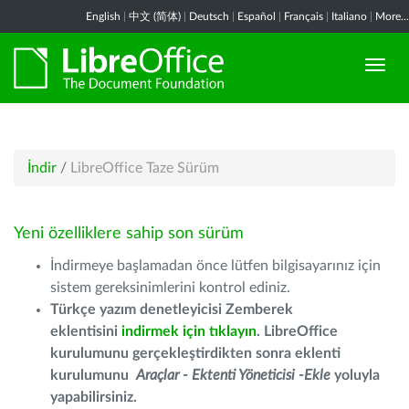
English
|
中文 (简体)
|
Deutsch
|
Español
|
Français
|
Italiano
|
More...
İndir
/
LibreOffice Taze Sürüm
Yeni özelliklere sahip son sürüm
İndirmeye başlamadan önce lütfen bilgisayarınız için
sistem gereksinimlerini kontrol ediniz.
Türkçe yazım denetleyicisi Zemberek
eklentisini
indirmek için tıklayın
. LibreOffice
kurulumunu gerçekleştirdikten sonra eklenti
kurulumunu
Araçlar - Ektenti Yöneticisi -Ekle
yoluyla
yapabilirsiniz.