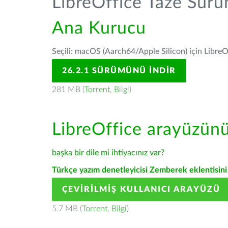
LibreOffice Taze Sür
Ana Kurucu
Seçili: macOS (Aarch64/Apple Silicon) için LibreO
26.2.1 SÜRÜMÜNÜ İNDIR
281 MB (
Torrent
,
Bilgi
)
LibreOffice arayüzün
başka bir dile mi ihtiyacınız var?
Türkçe yazım denetleyicisi Zemberek eklentisini 
ÇEVIRILMIŞ KULLANICI ARAYÜZÜ
5.7 MB (
Torrent
,
Bilgi
)