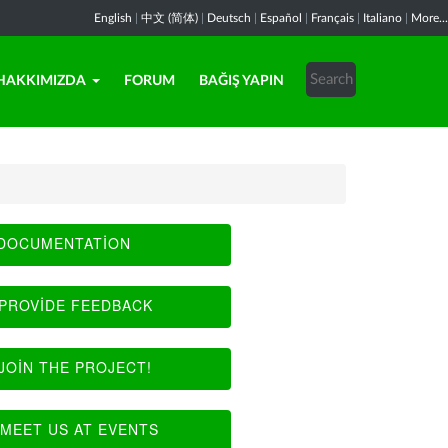
English
|
中文 (简体)
|
Deutsch
|
Español
|
Français
|
Italiano
|
More...
HAKKIMIZDA
FORUM
BAĞIŞ YAPIN
DOCUMENTATION
PROVIDE FEEDBACK
JOIN THE PROJECT!
MEET US AT EVENTS