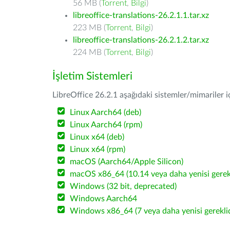
56 MB (
Torrent
,
Bilgi
)
libreoffice-translations-26.2.1.1.tar.xz
223 MB (
Torrent
,
Bilgi
)
libreoffice-translations-26.2.1.2.tar.xz
224 MB (
Torrent
,
Bilgi
)
İşletim Sistemleri
LibreOffice 26.2.1 aşağıdaki sistemler/mimariler iç
Linux Aarch64 (deb)
Linux Aarch64 (rpm)
Linux x64 (deb)
Linux x64 (rpm)
macOS (Aarch64/Apple Silicon)
macOS x86_64 (10.14 veya daha yenisi gerekl
Windows (32 bit, deprecated)
Windows Aarch64
Windows x86_64 (7 veya daha yenisi gereklid