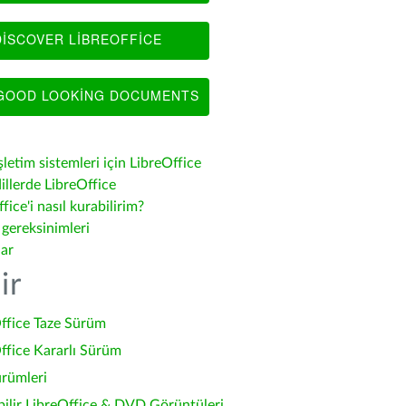
ISCOVER LIBREOFFICE
OOD LOOKING DOCUMENTS
şletim sistemleri için LibreOffice
illerde LibreOffice
fice'i nasıl kurabilirim?
 gereksinimleri
lar
ir
ffice Taze Sürüm
ffice Kararlı Sürüm
ürümleri
bilir LibreOffice & DVD Görüntüleri