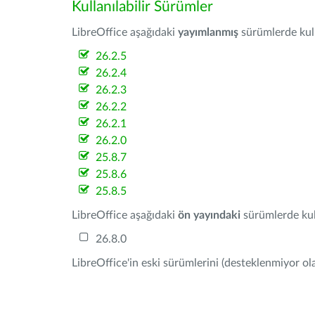
Kullanılabilir Sürümler
LibreOffice aşağıdaki
yayımlanmış
sürümlerde kulla
26.2.5
26.2.4
26.2.3
26.2.2
26.2.1
26.2.0
25.8.7
25.8.6
25.8.5
LibreOffice aşağıdaki
ön yayındaki
sürümlerde kull
26.8.0
LibreOffice'in eski sürümlerini (desteklenmiyor ola