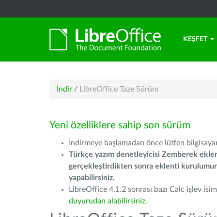
KEŞFET
İndir
/
LibreOffice Taze Sürüm
Yeni özelliklere sahip son sürüm
İndirmeye başlamadan önce lütfen bilgisayarı
Türkçe yazım denetleyicisi Zemberek eklen
gerçekleştirdikten sonra eklenti kurulum
yapabilirsiniz.
LibreOffice 4.1.2 sonrası bazı Calc işlev isiml
duyurudan alabilirsiniz.