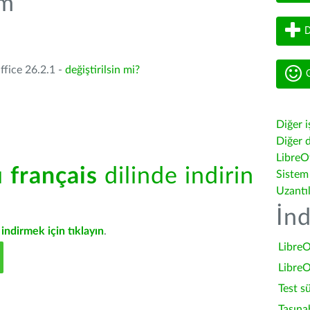
üm
D
ffice 26.2.1 -
değiştirilsin mi?
G
Diğer i
Diğer d
LibreOf
ü
français
dilinde indirin
Sistem
Uzantı
İnd
indirmek için tıklayın
.
LibreO
LibreO
Test s
Taşına