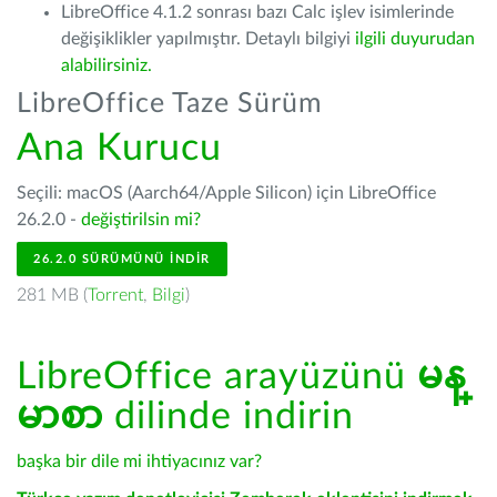
LibreOffice 4.1.2 sonrası bazı Calc işlev isimlerinde
değişiklikler yapılmıştır. Detaylı bilgiyi
ilgili duyurudan
alabilirsiniz.
LibreOffice Taze Sürüm
Ana Kurucu
Seçili: macOS (Aarch64/Apple Silicon) için LibreOffice
26.2.0 -
değiştirilsin mi?
26.2.0 SÜRÜMÜNÜ İNDIR
281 MB (
Torrent
,
Bilgi
)
LibreOffice arayüzünü
မန္
မာစာ
dilinde indirin
başka bir dile mi ihtiyacınız var?