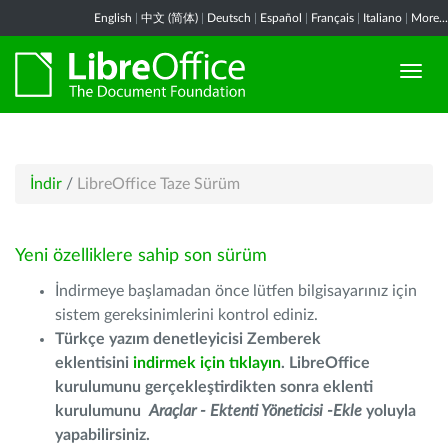
English
|
中文 (简体)
|
Deutsch
|
Español
|
Français
|
Italiano
|
More...
İndir
/
LibreOffice Taze Sürüm
Yeni özelliklere sahip son sürüm
İndirmeye başlamadan önce lütfen bilgisayarınız için
sistem gereksinimlerini kontrol ediniz.
Türkçe yazım denetleyicisi Zemberek
eklentisini
indirmek için tıklayın
. LibreOffice
kurulumunu gerçekleştirdikten sonra eklenti
kurulumunu
Araçlar - Ektenti Yöneticisi -Ekle
yoluyla
yapabilirsiniz.