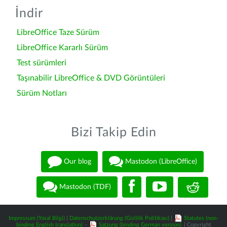
İndir
LibreOffice Taze Sürüm
LibreOffice Kararlı Sürüm
Test sürümleri
Taşınabilir LibreOffice & DVD Görüntüleri
Sürüm Notları
Bizi Takip Edin
Our blog
Mastodon (LibreOffice)
Mastodon (TDF)
Impressum (Yasal Bilgi)
|
Datenschutzerklärung (Gizlilik Politikası)
|
Statutes (non-
binding English translation)
-
Satzung (binding German version)
| Copyright