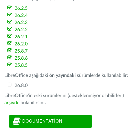
26.2.5
26.2.4
26.2.3
26.2.2
26.2.1
26.2.0
25.8.7
25.8.6
25.8.5
LibreOffice aşağıdaki
ön yayındaki
sürümlerde kullanılabilir:
26.8.0
LibreOffice'in eski sürümlerini (desteklenmiyor olabilirler!)
arşivde
bulabilirsiniz
DOCUMENTATION