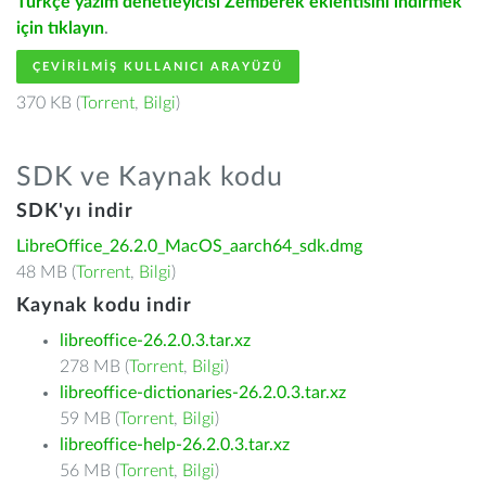
Türkçe yazım denetleyicisi Zemberek eklentisini indirmek
için tıklayın
.
ÇEVIRILMIŞ KULLANICI ARAYÜZÜ
370 KB (
Torrent
,
Bilgi
)
SDK ve Kaynak kodu
SDK'yı indir
LibreOffice_26.2.0_MacOS_aarch64_sdk.dmg
48 MB (
Torrent
,
Bilgi
)
Kaynak kodu indir
libreoffice-26.2.0.3.tar.xz
278 MB (
Torrent
,
Bilgi
)
libreoffice-dictionaries-26.2.0.3.tar.xz
59 MB (
Torrent
,
Bilgi
)
libreoffice-help-26.2.0.3.tar.xz
56 MB (
Torrent
,
Bilgi
)