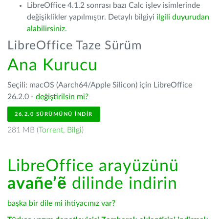
LibreOffice 4.1.2 sonrası bazı Calc işlev isimlerinde
değişiklikler yapılmıştır. Detaylı bilgiyi
ilgili duyurudan
alabilirsiniz.
LibreOffice Taze Sürüm
Ana Kurucu
Seçili: macOS (Aarch64/Apple Silicon) için LibreOffice
26.2.0 -
değiştirilsin mi?
26.2.0 SÜRÜMÜNÜ İNDIR
281 MB (
Torrent
,
Bilgi
)
LibreOffice arayüzünü
avañe’ẽ
dilinde indirin
başka bir dile mi ihtiyacınız var?