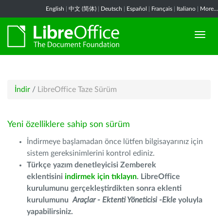
English
|
中文 (简体)
|
Deutsch
|
Español
|
Français
|
Italiano
|
More...
İndir
/
LibreOffice Taze Sürüm
Yeni özelliklere sahip son sürüm
İndirmeye başlamadan önce lütfen bilgisayarınız için
sistem gereksinimlerini kontrol ediniz.
Türkçe yazım denetleyicisi Zemberek
eklentisini
indirmek için tıklayın
. LibreOffice
kurulumunu gerçekleştirdikten sonra eklenti
kurulumunu
Araçlar - Ektenti Yöneticisi -Ekle
yoluyla
yapabilirsiniz.