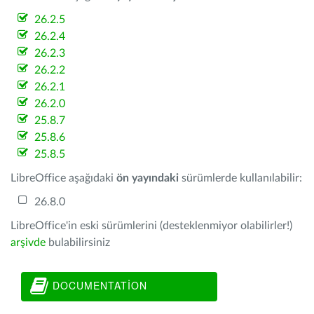
26.2.5
26.2.4
26.2.3
26.2.2
26.2.1
26.2.0
25.8.7
25.8.6
25.8.5
LibreOffice aşağıdaki
ön yayındaki
sürümlerde kullanılabilir:
26.8.0
LibreOffice'in eski sürümlerini (desteklenmiyor olabilirler!)
arşivde
bulabilirsiniz
DOCUMENTATION