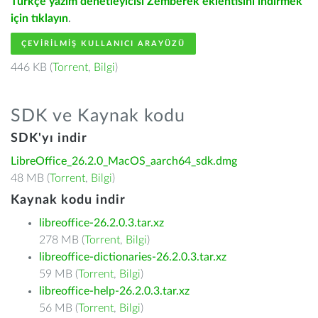
Türkçe yazım denetleyicisi Zemberek eklentisini indirmek
için tıklayın
.
ÇEVIRILMIŞ KULLANICI ARAYÜZÜ
446 KB (
Torrent
,
Bilgi
)
SDK ve Kaynak kodu
SDK'yı indir
LibreOffice_26.2.0_MacOS_aarch64_sdk.dmg
48 MB (
Torrent
,
Bilgi
)
Kaynak kodu indir
libreoffice-26.2.0.3.tar.xz
278 MB (
Torrent
,
Bilgi
)
libreoffice-dictionaries-26.2.0.3.tar.xz
59 MB (
Torrent
,
Bilgi
)
libreoffice-help-26.2.0.3.tar.xz
56 MB (
Torrent
,
Bilgi
)