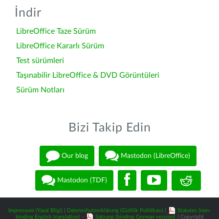
İndir
LibreOffice Taze Sürüm
LibreOffice Kararlı Sürüm
Test sürümleri
Taşınabilir LibreOffice & DVD Görüntüleri
Sürüm Notları
Bizi Takip Edin
Our blog
Mastodon (LibreOffice)
Mastodon (TDF)
Impressum (Yasal Bilgi)
|
Datenschutzerklärung (Gizlilik Politikası)
|
Statutes (non-
binding English translation)
-
Satzung (binding German version)
| Copyright