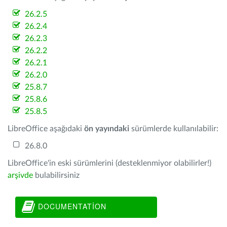
26.2.5
26.2.4
26.2.3
26.2.2
26.2.1
26.2.0
25.8.7
25.8.6
25.8.5
LibreOffice aşağıdaki
ön yayındaki
sürümlerde kullanılabilir:
26.8.0
LibreOffice'in eski sürümlerini (desteklenmiyor olabilirler!)
arşivde
bulabilirsiniz
DOCUMENTATION