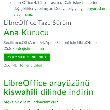
LibreOffice 4.1.2 sonrası bazı Calc işlev isimlerinde
değişiklikler yapılmıştır. Detaylı bilgiyi
ilgili duyurudan
alabilirsiniz.
LibreOffice Taze Sürüm
Ana Kurucu
Seçili: macOS (Aarch64/Apple Silicon) için LibreOffice
25.8.7 -
değiştirilsin mi?
25.8.7 SÜRÜMÜNÜ İNDIR
286 MB (
Torrent
,
Bilgi
)
LibreOffice arayüzünü
kiswahili
dilinde indirin
başka bir dile mi ihtiyacınız var?