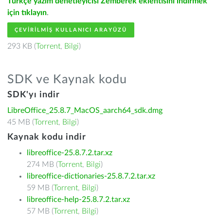
Türkçe yazım denetleyicisi Zemberek eklentisini indirmek
için tıklayın
.
ÇEVIRILMIŞ KULLANICI ARAYÜZÜ
293 KB (
Torrent
,
Bilgi
)
SDK ve Kaynak kodu
SDK'yı indir
LibreOffice_25.8.7_MacOS_aarch64_sdk.dmg
45 MB (
Torrent
,
Bilgi
)
Kaynak kodu indir
libreoffice-25.8.7.2.tar.xz
274 MB (
Torrent
,
Bilgi
)
libreoffice-dictionaries-25.8.7.2.tar.xz
59 MB (
Torrent
,
Bilgi
)
libreoffice-help-25.8.7.2.tar.xz
57 MB (
Torrent
,
Bilgi
)