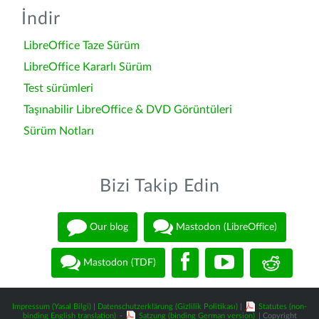
İndir
LibreOffice Taze Sürüm
LibreOffice Kararlı Sürüm
Test sürümleri
Taşınabilir LibreOffice & DVD Görüntüleri
Sürüm Notları
Bizi Takip Edin
Our blog
Mastodon (LibreOffice)
Mastodon (TDF)
Impressum (Yasal Bilgi)
|
Datenschutzerklärung (Gizlilik Politikası)
|
Statutes (non-
binding English translation)
-
Satzung (binding German version)
| Copyright