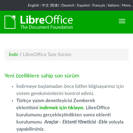
English
|
中文 (简体)
|
Deutsch
|
Español
|
Français
|
Italiano
|
More...
İndir
/
LibreOffice Taze Sürüm
Yeni özelliklere sahip son sürüm
İndirmeye başlamadan önce lütfen bilgisayarınız için
sistem gereksinimlerini kontrol ediniz.
Türkçe yazım denetleyicisi Zemberek
eklentisini
indirmek için tıklayın
. LibreOffice
kurulumunu gerçekleştirdikten sonra eklenti
kurulumunu
Araçlar - Ektenti Yöneticisi -Ekle
yoluyla
yapabilirsiniz.