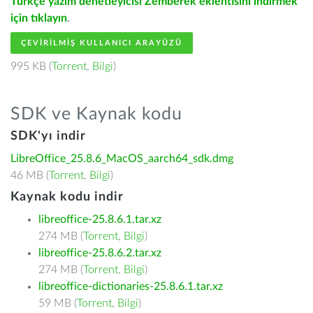
Türkçe yazım denetleyicisi Zemberek eklentisini indirmek
için tıklayın
.
ÇEVIRILMIŞ KULLANICI ARAYÜZÜ
995 KB (
Torrent
,
Bilgi
)
SDK ve Kaynak kodu
SDK'yı indir
LibreOffice_25.8.6_MacOS_aarch64_sdk.dmg
46 MB (
Torrent
,
Bilgi
)
Kaynak kodu indir
libreoffice-25.8.6.1.tar.xz
274 MB (
Torrent
,
Bilgi
)
libreoffice-25.8.6.2.tar.xz
274 MB (
Torrent
,
Bilgi
)
libreoffice-dictionaries-25.8.6.1.tar.xz
59 MB (
Torrent
,
Bilgi
)