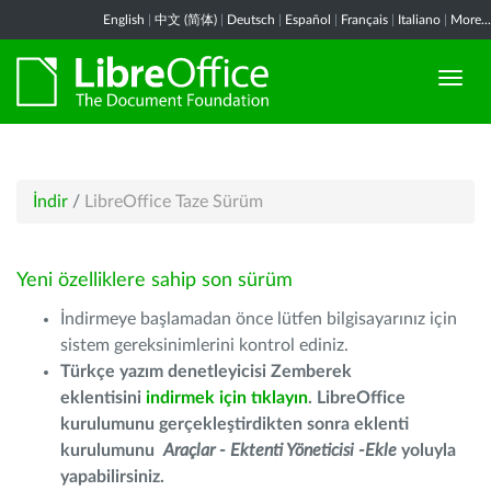
English
|
中文 (简体)
|
Deutsch
|
Español
|
Français
|
Italiano
|
More...
İndir
/
LibreOffice Taze Sürüm
Yeni özelliklere sahip son sürüm
İndirmeye başlamadan önce lütfen bilgisayarınız için
sistem gereksinimlerini kontrol ediniz.
Türkçe yazım denetleyicisi Zemberek
eklentisini
indirmek için tıklayın
. LibreOffice
kurulumunu gerçekleştirdikten sonra eklenti
kurulumunu
Araçlar - Ektenti Yöneticisi -Ekle
yoluyla
yapabilirsiniz.