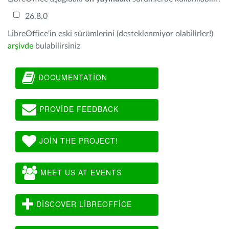
26.8.0
LibreOffice'in eski sürümlerini (desteklenmiyor olabilirler!)
arşivde
bulabilirsiniz
DOCUMENTATION
PROVIDE FEEDBACK
JOIN THE PROJECT!
MEET US AT EVENTS
DISCOVER LIBREOFFICE