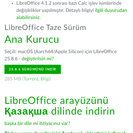
LibreOffice 4.1.2 sonrası bazı Calc işlev isimlerinde
değişiklikler yapılmıştır. Detaylı bilgiyi
ilgili duyurudan
alabilirsiniz.
LibreOffice Taze Sürüm
Ana Kurucu
Seçili: macOS (Aarch64/Apple Silicon) için LibreOffice
25.8.6 -
değiştirilsin mi?
25.8.6 SÜRÜMÜNÜ İNDIR
285 MB (
Torrent
,
Bilgi
)
LibreOffice arayüzünü
Қазақша
dilinde indirin
başka bir dile mi ihtiyacınız var?