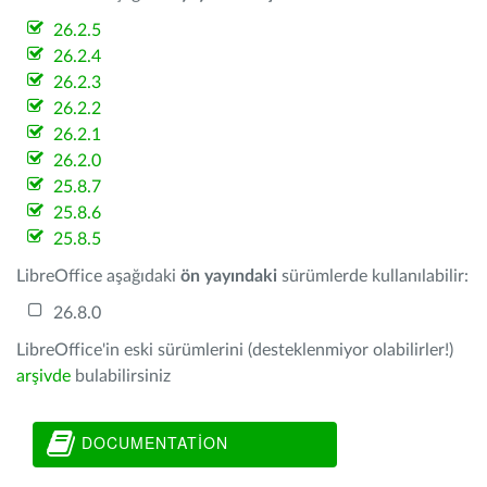
26.2.5
26.2.4
26.2.3
26.2.2
26.2.1
26.2.0
25.8.7
25.8.6
25.8.5
LibreOffice aşağıdaki
ön yayındaki
sürümlerde kullanılabilir:
26.8.0
LibreOffice'in eski sürümlerini (desteklenmiyor olabilirler!)
arşivde
bulabilirsiniz
DOCUMENTATION