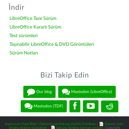
İndir
LibreOffice Taze Sürüm
LibreOffice Kararlı Sürüm
Test sürümleri
Taşınabilir LibreOffice & DVD Görüntüleri
Sürüm Notları
Bizi Takip Edin
Our blog
Mastodon (LibreOffice)
Mastodon (TDF)
Impressum (Yasal Bilgi)
|
Datenschutzerklärung (Gizlilik Politikası)
|
Statutes (non-
binding English translation)
-
Satzung (binding German version)
| Copyright