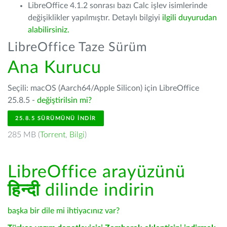
LibreOffice 4.1.2 sonrası bazı Calc işlev isimlerinde
değişiklikler yapılmıştır. Detaylı bilgiyi
ilgili duyurudan
alabilirsiniz.
LibreOffice Taze Sürüm
Ana Kurucu
Seçili: macOS (Aarch64/Apple Silicon) için LibreOffice
25.8.5 -
değiştirilsin mi?
25.8.5 SÜRÜMÜNÜ İNDIR
285 MB (
Torrent
,
Bilgi
)
LibreOffice arayüzünü
हिन्दी
dilinde indirin
başka bir dile mi ihtiyacınız var?