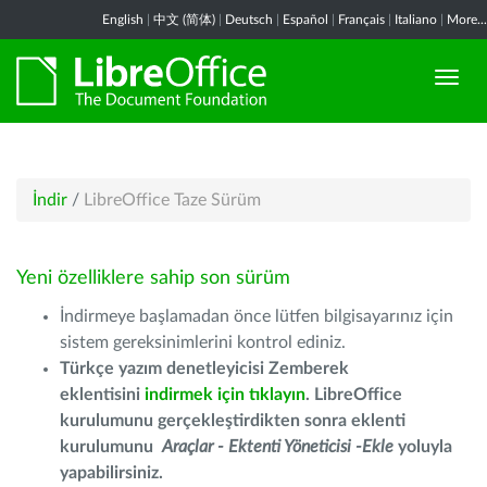
English
|
中文 (简体)
|
Deutsch
|
Español
|
Français
|
Italiano
|
More...
İndir
/
LibreOffice Taze Sürüm
Yeni özelliklere sahip son sürüm
İndirmeye başlamadan önce lütfen bilgisayarınız için
sistem gereksinimlerini kontrol ediniz.
Türkçe yazım denetleyicisi Zemberek
eklentisini
indirmek için tıklayın
. LibreOffice
kurulumunu gerçekleştirdikten sonra eklenti
kurulumunu
Araçlar - Ektenti Yöneticisi -Ekle
yoluyla
yapabilirsiniz.