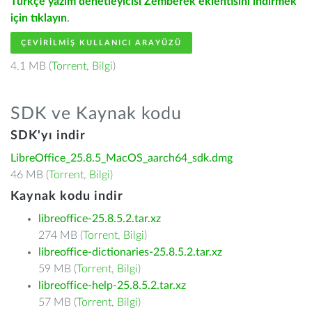
Türkçe yazım denetleyicisi Zemberek eklentisini indirmek
için tıklayın
.
ÇEVIRILMIŞ KULLANICI ARAYÜZÜ
4.1 MB (
Torrent
,
Bilgi
)
SDK ve Kaynak kodu
SDK'yı indir
LibreOffice_25.8.5_MacOS_aarch64_sdk.dmg
46 MB (
Torrent
,
Bilgi
)
Kaynak kodu indir
libreoffice-25.8.5.2.tar.xz
274 MB (
Torrent
,
Bilgi
)
libreoffice-dictionaries-25.8.5.2.tar.xz
59 MB (
Torrent
,
Bilgi
)
libreoffice-help-25.8.5.2.tar.xz
57 MB (
Torrent
,
Bilgi
)