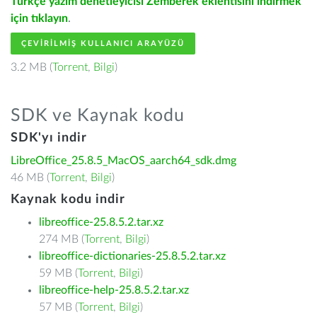
Türkçe yazım denetleyicisi Zemberek eklentisini indirmek
için tıklayın
.
ÇEVIRILMIŞ KULLANICI ARAYÜZÜ
3.2 MB (
Torrent
,
Bilgi
)
SDK ve Kaynak kodu
SDK'yı indir
LibreOffice_25.8.5_MacOS_aarch64_sdk.dmg
46 MB (
Torrent
,
Bilgi
)
Kaynak kodu indir
libreoffice-25.8.5.2.tar.xz
274 MB (
Torrent
,
Bilgi
)
libreoffice-dictionaries-25.8.5.2.tar.xz
59 MB (
Torrent
,
Bilgi
)
libreoffice-help-25.8.5.2.tar.xz
57 MB (
Torrent
,
Bilgi
)