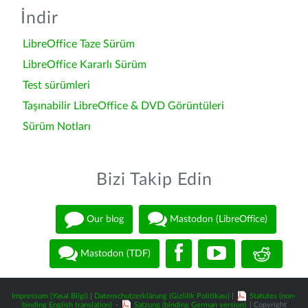
İndir
LibreOffice Taze Sürüm
LibreOffice Kararlı Sürüm
Test sürümleri
Taşınabilir LibreOffice & DVD Görüntüleri
Sürüm Notları
Bizi Takip Edin
Our blog
Mastodon (LibreOffice)
Mastodon (TDF)
Impressum (Yasal Bilgi)
|
Datenschutzerklärung (Gizlilik Politikası)
|
Statutes (non-
binding English translation)
-
Satzung (binding German version)
| Copyright