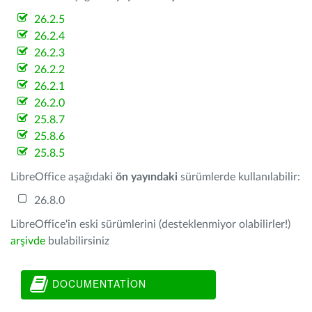
26.2.5
26.2.4
26.2.3
26.2.2
26.2.1
26.2.0
25.8.7
25.8.6
25.8.5
LibreOffice aşağıdaki
ön yayındaki
sürümlerde kullanılabilir:
26.8.0
LibreOffice'in eski sürümlerini (desteklenmiyor olabilirler!)
arşivde
bulabilirsiniz
DOCUMENTATION