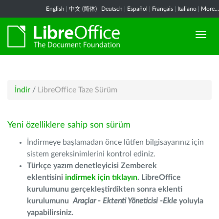
English
|
中文 (简体)
|
Deutsch
|
Español
|
Français
|
Italiano
|
More...
İndir
/
LibreOffice Taze Sürüm
Yeni özelliklere sahip son sürüm
İndirmeye başlamadan önce lütfen bilgisayarınız için
sistem gereksinimlerini kontrol ediniz.
Türkçe yazım denetleyicisi Zemberek
eklentisini
indirmek için tıklayın
. LibreOffice
kurulumunu gerçekleştirdikten sonra eklenti
kurulumunu
Araçlar - Ektenti Yöneticisi -Ekle
yoluyla
yapabilirsiniz.