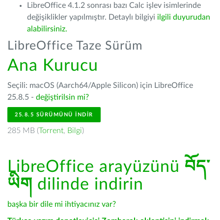
LibreOffice 4.1.2 sonrası bazı Calc işlev isimlerinde
değişiklikler yapılmıştır. Detaylı bilgiyi
ilgili duyurudan
alabilirsiniz.
LibreOffice Taze Sürüm
Ana Kurucu
Seçili: macOS (Aarch64/Apple Silicon) için LibreOffice
25.8.5 -
değiştirilsin mi?
25.8.5 SÜRÜMÜNÜ İNDIR
285 MB (
Torrent
,
Bilgi
)
LibreOffice arayüzünü
བོད་
ཡིག
dilinde indirin
başka bir dile mi ihtiyacınız var?