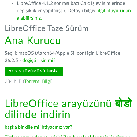
LibreOffice 4.1.2 sonrası bazı Calc işlev isimlerinde
değişiklikler yapılmıştır. Detaylı bilgiyi
ilgili duyurudan
alabilirsiniz.
LibreOffice Taze Sürüm
Ana Kurucu
Seçili: macOS (Aarch64/Apple Silicon) için LibreOffice
26.2.5 -
değiştirilsin mi?
26.2.5 SÜRÜMÜNÜ İNDIR
284 MB (
Torrent
,
Bilgi
)
LibreOffice arayüzünü
बोडो
dilinde indirin
başka bir dile mi ihtiyacınız var?