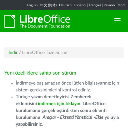
English
|
中文 (简体)
|
Deutsch
|
Español
|
Français
|
Italiano
|
More...
İndir
/
LibreOffice Taze Sürüm
Yeni özelliklere sahip son sürüm
İndirmeye başlamadan önce lütfen bilgisayarınız için
sistem gereksinimlerini kontrol ediniz.
Türkçe yazım denetleyicisi Zemberek
eklentisini
indirmek için tıklayın
. LibreOffice
kurulumunu gerçekleştirdikten sonra eklenti
kurulumunu
Araçlar - Ektenti Yöneticisi -Ekle
yoluyla
yapabilirsiniz.