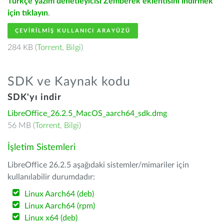
Türkçe yazım denetleyicisi Zemberek eklentisini indirmek
için tıklayın
.
ÇEVIRILMIŞ KULLANICI ARAYÜZÜ
284 KB (
Torrent
,
Bilgi
)
SDK ve Kaynak kodu
SDK'yı indir
LibreOffice_26.2.5_MacOS_aarch64_sdk.dmg
56 MB (
Torrent
,
Bilgi
)
İşletim Sistemleri
LibreOffice 26.2.5 aşağıdaki sistemler/mimariler için
kullanılabilir durumdadır:
Linux Aarch64 (deb)
Linux Aarch64 (rpm)
Linux x64 (deb)