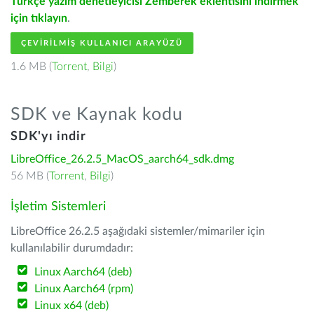
Türkçe yazım denetleyicisi Zemberek eklentisini indirmek
için tıklayın
.
ÇEVIRILMIŞ KULLANICI ARAYÜZÜ
1.6 MB (
Torrent
,
Bilgi
)
SDK ve Kaynak kodu
SDK'yı indir
LibreOffice_26.2.5_MacOS_aarch64_sdk.dmg
56 MB (
Torrent
,
Bilgi
)
İşletim Sistemleri
LibreOffice 26.2.5 aşağıdaki sistemler/mimariler için
kullanılabilir durumdadır:
Linux Aarch64 (deb)
Linux Aarch64 (rpm)
Linux x64 (deb)