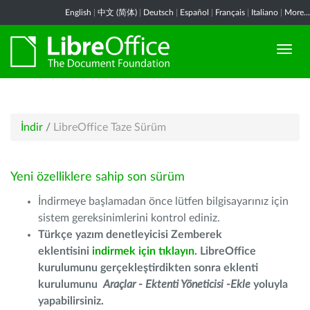
English
|
中文 (简体)
|
Deutsch
|
Español
|
Français
|
Italiano
|
More...
İndir
/
LibreOffice Taze Sürüm
Yeni özelliklere sahip son sürüm
İndirmeye başlamadan önce lütfen bilgisayarınız için
sistem gereksinimlerini kontrol ediniz.
Türkçe yazım denetleyicisi Zemberek
eklentisini
indirmek için tıklayın
. LibreOffice
kurulumunu gerçekleştirdikten sonra eklenti
kurulumunu
Araçlar - Ektenti Yöneticisi -Ekle
yoluyla
yapabilirsiniz.