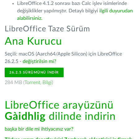
LibreOffice 4.1.2 sonrası bazı Calc işlev isimlerinde
değişiklikler yapılmıştır. Detaylı bilgiyi
ilgili duyurudan
alabilirsiniz.
LibreOffice Taze Sürüm
Ana Kurucu
Seçili: macOS (Aarch64/Apple Silicon) için LibreOffice
26.2.5 -
değiştirilsin mi?
26.2.5 SÜRÜMÜNÜ İNDIR
284 MB (
Torrent
,
Bilgi
)
LibreOffice arayüzünü
Gàidhlig
dilinde indirin
başka bir dile mi ihtiyacınız var?