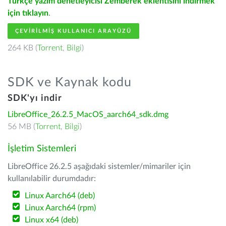
Türkçe yazım denetleyicisi Zemberek eklentisini indirmek
için tıklayın
.
ÇEVIRILMIŞ KULLANICI ARAYÜZÜ
264 KB (
Torrent
,
Bilgi
)
SDK ve Kaynak kodu
SDK'yı indir
LibreOffice_26.2.5_MacOS_aarch64_sdk.dmg
56 MB (
Torrent
,
Bilgi
)
İşletim Sistemleri
LibreOffice 26.2.5 aşağıdaki sistemler/mimariler için
kullanılabilir durumdadır:
Linux Aarch64 (deb)
Linux Aarch64 (rpm)
Linux x64 (deb)