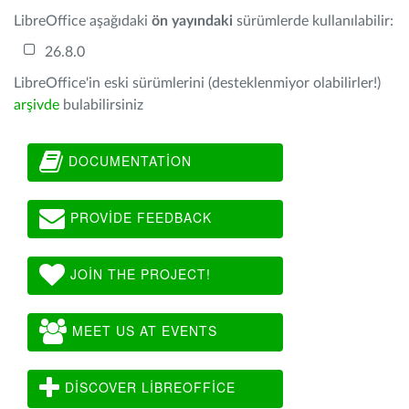
LibreOffice aşağıdaki
ön yayındaki
sürümlerde kullanılabilir:
26.8.0
LibreOffice'in eski sürümlerini (desteklenmiyor olabilirler!)
arşivde
bulabilirsiniz
DOCUMENTATION
PROVIDE FEEDBACK
JOIN THE PROJECT!
MEET US AT EVENTS
DISCOVER LIBREOFFICE