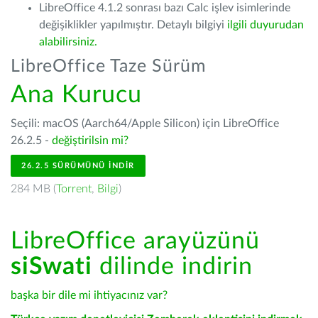
LibreOffice 4.1.2 sonrası bazı Calc işlev isimlerinde
değişiklikler yapılmıştır. Detaylı bilgiyi
ilgili duyurudan
alabilirsiniz.
LibreOffice Taze Sürüm
Ana Kurucu
Seçili: macOS (Aarch64/Apple Silicon) için LibreOffice
26.2.5 -
değiştirilsin mi?
26.2.5 SÜRÜMÜNÜ İNDIR
284 MB (
Torrent
,
Bilgi
)
LibreOffice arayüzünü
siSwati
dilinde indirin
başka bir dile mi ihtiyacınız var?