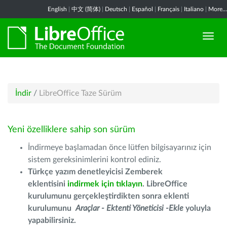
English
|
中文 (简体)
|
Deutsch
|
Español
|
Français
|
Italiano
|
More...
İndir
/
LibreOffice Taze Sürüm
Yeni özelliklere sahip son sürüm
İndirmeye başlamadan önce lütfen bilgisayarınız için
sistem gereksinimlerini kontrol ediniz.
Türkçe yazım denetleyicisi Zemberek
eklentisini
indirmek için tıklayın
. LibreOffice
kurulumunu gerçekleştirdikten sonra eklenti
kurulumunu
Araçlar - Ektenti Yöneticisi -Ekle
yoluyla
yapabilirsiniz.