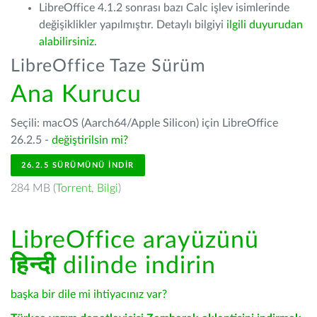
LibreOffice 4.1.2 sonrası bazı Calc işlev isimlerinde
değişiklikler yapılmıştır. Detaylı bilgiyi
ilgili duyurudan
alabilirsiniz.
LibreOffice Taze Sürüm
Ana Kurucu
Seçili: macOS (Aarch64/Apple Silicon) için LibreOffice
26.2.5 -
değiştirilsin mi?
26.2.5 SÜRÜMÜNÜ İNDIR
284 MB (
Torrent
,
Bilgi
)
LibreOffice arayüzünü
हिन्दी
dilinde indirin
başka bir dile mi ihtiyacınız var?