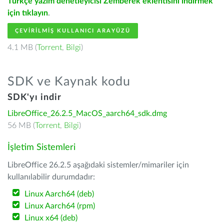
Türkçe yazım denetleyicisi Zemberek eklentisini indirmek
için tıklayın
.
ÇEVIRILMIŞ KULLANICI ARAYÜZÜ
4.1 MB (
Torrent
,
Bilgi
)
SDK ve Kaynak kodu
SDK'yı indir
LibreOffice_26.2.5_MacOS_aarch64_sdk.dmg
56 MB (
Torrent
,
Bilgi
)
İşletim Sistemleri
LibreOffice 26.2.5 aşağıdaki sistemler/mimariler için
kullanılabilir durumdadır:
Linux Aarch64 (deb)
Linux Aarch64 (rpm)
Linux x64 (deb)