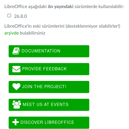
LibreOffice aşağıdaki
ön yayındaki
sürümlerde kullanılabilir:
26.8.0
LibreOffice'in eski sürümlerini (desteklenmiyor olabilirler!)
arşivde
bulabilirsiniz
DOCUMENTATION
PROVIDE FEEDBACK
JOIN THE PROJECT!
MEET US AT EVENTS
DISCOVER LIBREOFFICE