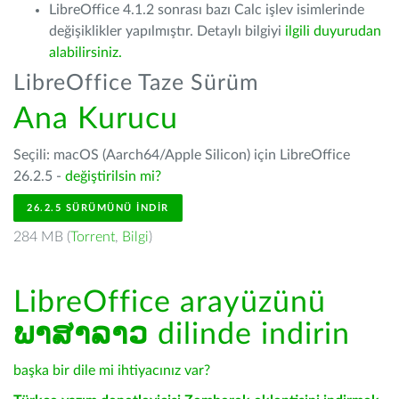
LibreOffice 4.1.2 sonrası bazı Calc işlev isimlerinde
değişiklikler yapılmıştır. Detaylı bilgiyi
ilgili duyurudan
alabilirsiniz.
LibreOffice Taze Sürüm
Ana Kurucu
Seçili: macOS (Aarch64/Apple Silicon) için LibreOffice
26.2.5 -
değiştirilsin mi?
26.2.5 SÜRÜMÜNÜ İNDIR
284 MB (
Torrent
,
Bilgi
)
LibreOffice arayüzünü
ພາສາລາວ
dilinde indirin
başka bir dile mi ihtiyacınız var?