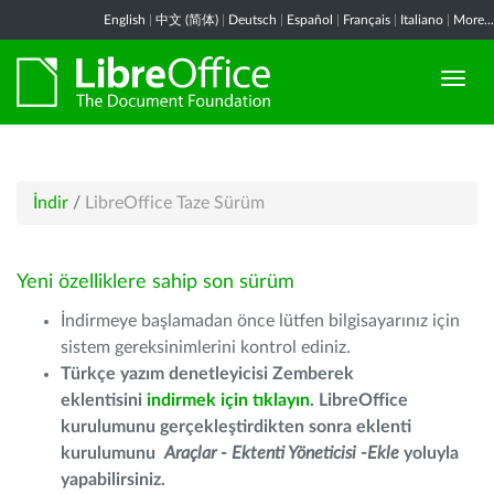
English
|
中文 (简体)
|
Deutsch
|
Español
|
Français
|
Italiano
|
More...
İndir
/
LibreOffice Taze Sürüm
Yeni özelliklere sahip son sürüm
İndirmeye başlamadan önce lütfen bilgisayarınız için
sistem gereksinimlerini kontrol ediniz.
Türkçe yazım denetleyicisi Zemberek
eklentisini
indirmek için tıklayın
. LibreOffice
kurulumunu gerçekleştirdikten sonra eklenti
kurulumunu
Araçlar - Ektenti Yöneticisi -Ekle
yoluyla
yapabilirsiniz.