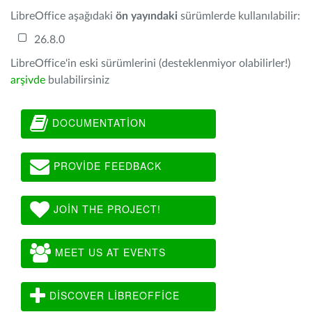
LibreOffice aşağıdaki
ön yayındaki
sürümlerde kullanılabilir:
26.8.0
LibreOffice'in eski sürümlerini (desteklenmiyor olabilirler!)
arşivde
bulabilirsiniz
DOCUMENTATION
PROVIDE FEEDBACK
JOIN THE PROJECT!
MEET US AT EVENTS
DISCOVER LIBREOFFICE