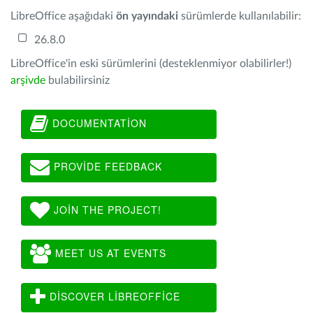
LibreOffice aşağıdaki
ön yayındaki
sürümlerde kullanılabilir:
26.8.0
LibreOffice'in eski sürümlerini (desteklenmiyor olabilirler!)
arşivde
bulabilirsiniz
DOCUMENTATION
PROVIDE FEEDBACK
JOIN THE PROJECT!
MEET US AT EVENTS
DISCOVER LIBREOFFICE