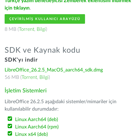
Türkçe yazım denetleyicisi Zemberek eklentisini indirmek
için tıklayın
.
ÇEVIRILMIŞ KULLANICI ARAYÜZÜ
8 MB (
Torrent
,
Bilgi
)
SDK ve Kaynak kodu
SDK'yı indir
LibreOffice_26.2.5_MacOS_aarch64_sdk.dmg
56 MB (
Torrent
,
Bilgi
)
İşletim Sistemleri
LibreOffice 26.2.5 aşağıdaki sistemler/mimariler için
kullanılabilir durumdadır:
Linux Aarch64 (deb)
Linux Aarch64 (rpm)
Linux x64 (deb)