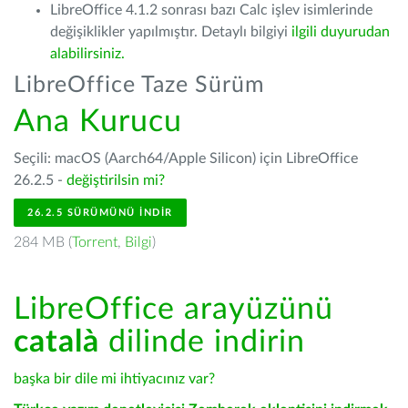
LibreOffice 4.1.2 sonrası bazı Calc işlev isimlerinde
değişiklikler yapılmıştır. Detaylı bilgiyi
ilgili duyurudan
alabilirsiniz.
LibreOffice Taze Sürüm
Ana Kurucu
Seçili: macOS (Aarch64/Apple Silicon) için LibreOffice
26.2.5 -
değiştirilsin mi?
26.2.5 SÜRÜMÜNÜ İNDIR
284 MB (
Torrent
,
Bilgi
)
LibreOffice arayüzünü
català
dilinde indirin
başka bir dile mi ihtiyacınız var?