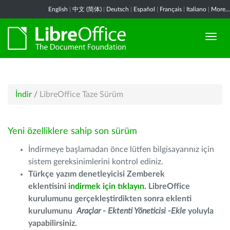
English
|
中文 (简体)
|
Deutsch
|
Español
|
Français
|
Italiano
|
More...
İndir
/
LibreOffice Taze Sürüm
Yeni özelliklere sahip son sürüm
İndirmeye başlamadan önce lütfen bilgisayarınız için
sistem gereksinimlerini kontrol ediniz.
Türkçe yazım denetleyicisi Zemberek
eklentisini
indirmek için tıklayın
. LibreOffice
kurulumunu gerçekleştirdikten sonra eklenti
kurulumunu
Araçlar - Ektenti Yöneticisi -Ekle
yoluyla
yapabilirsiniz.