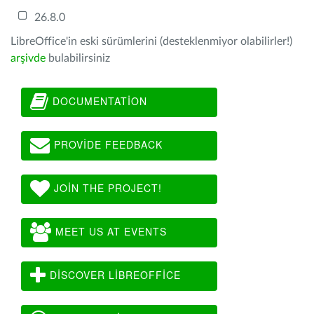
26.8.0
LibreOffice'in eski sürümlerini (desteklenmiyor olabilirler!)
arşivde
bulabilirsiniz
DOCUMENTATION
PROVIDE FEEDBACK
JOIN THE PROJECT!
MEET US AT EVENTS
DISCOVER LIBREOFFICE