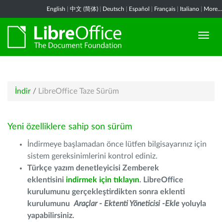
English
|
中文 (简体)
|
Deutsch
|
Español
|
Français
|
Italiano
|
More...
İndir
/
LibreOffice Taze Sürüm
Yeni özelliklere sahip son sürüm
İndirmeye başlamadan önce lütfen bilgisayarınız için
sistem gereksinimlerini kontrol ediniz.
Türkçe yazım denetleyicisi Zemberek
eklentisini
indirmek için tıklayın
. LibreOffice
kurulumunu gerçekleştirdikten sonra eklenti
kurulumunu
Araçlar - Ektenti Yöneticisi -Ekle
yoluyla
yapabilirsiniz.