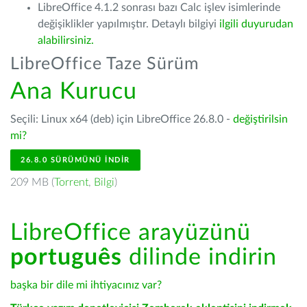
LibreOffice 4.1.2 sonrası bazı Calc işlev isimlerinde
değişiklikler yapılmıştır. Detaylı bilgiyi
ilgili duyurudan
alabilirsiniz.
LibreOffice Taze Sürüm
Ana Kurucu
Seçili: Linux x64 (deb) için LibreOffice 26.8.0 -
değiştirilsin
mi?
26.8.0 SÜRÜMÜNÜ İNDIR
209 MB (
Torrent
,
Bilgi
)
LibreOffice arayüzünü
português
dilinde indirin
başka bir dile mi ihtiyacınız var?