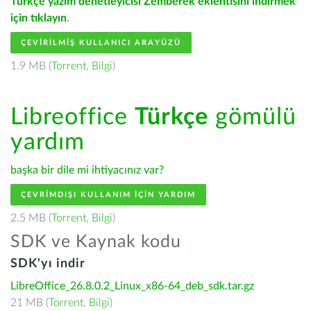
Türkçe yazım denetleyicisi Zemberek eklentisini indirmek
için tıklayın
.
ÇEVIRILMIŞ KULLANICI ARAYÜZÜ
1.9 MB (
Torrent
,
Bilgi
)
Libreoffice
Türkçe
gömülü
yardım
başka bir dile mi ihtiyacınız var?
ÇEVRIMDIŞI KULLANIM IÇIN YARDIM
2.5 MB (
Torrent
,
Bilgi
)
SDK ve Kaynak kodu
SDK'yı indir
LibreOffice_26.8.0.2_Linux_x86-64_deb_sdk.tar.gz
21 MB (
Torrent
,
Bilgi
)