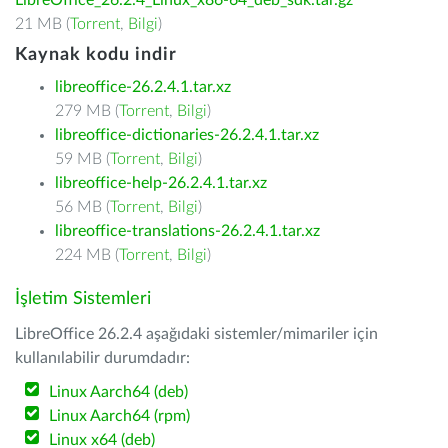
LibreOffice_26.2.4_Linux_x86-64_deb_sdk.tar.gz
21 MB (
Torrent
,
Bilgi
)
Kaynak kodu indir
libreoffice-26.2.4.1.tar.xz
279 MB (
Torrent
,
Bilgi
)
libreoffice-dictionaries-26.2.4.1.tar.xz
59 MB (
Torrent
,
Bilgi
)
libreoffice-help-26.2.4.1.tar.xz
56 MB (
Torrent
,
Bilgi
)
libreoffice-translations-26.2.4.1.tar.xz
224 MB (
Torrent
,
Bilgi
)
İşletim Sistemleri
LibreOffice 26.2.4 aşağıdaki sistemler/mimariler için
kullanılabilir durumdadır:
Linux Aarch64 (deb)
Linux Aarch64 (rpm)
Linux x64 (deb)