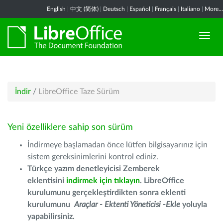
English
|
中文 (简体)
|
Deutsch
|
Español
|
Français
|
Italiano
|
More...
İndir
/
LibreOffice Taze Sürüm
Yeni özelliklere sahip son sürüm
İndirmeye başlamadan önce lütfen bilgisayarınız için
sistem gereksinimlerini kontrol ediniz.
Türkçe yazım denetleyicisi Zemberek
eklentisini
indirmek için tıklayın
. LibreOffice
kurulumunu gerçekleştirdikten sonra eklenti
kurulumunu
Araçlar - Ektenti Yöneticisi -Ekle
yoluyla
yapabilirsiniz.