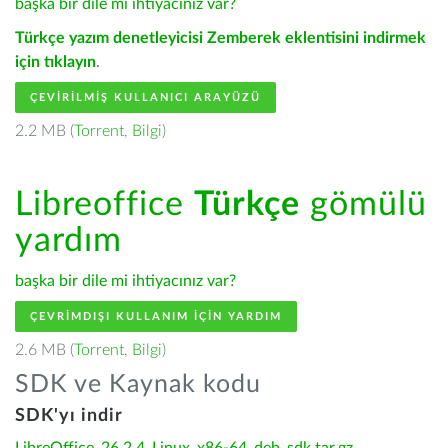
başka bir dile mi ihtiyacınız var?
Türkçe yazım denetleyicisi Zemberek eklentisini indirmek
için tıklayın
.
ÇEVIRILMIŞ KULLANICI ARAYÜZÜ
2.2 MB (
Torrent
,
Bilgi
)
Libreoffice
Türkçe
gömülü
yardım
başka bir dile mi ihtiyacınız var?
ÇEVRIMDIŞI KULLANIM IÇIN YARDIM
2.6 MB (
Torrent
,
Bilgi
)
SDK ve Kaynak kodu
SDK'yı indir