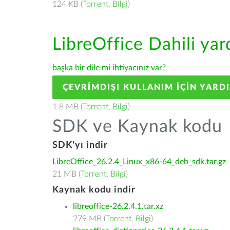
124 KB (
Torrent
,
Bilgi
)
LibreOffice Dahili ya
başka bir dile mi ihtiyacınız var?
ÇEVRIMDIŞI KULLANIM IÇIN YARD
1.8 MB (
Torrent
,
Bilgi
)
SDK ve Kaynak kodu
SDK'yı indir
LibreOffice_26.2.4_Linux_x86-64_deb_sdk.tar.gz
21 MB (
Torrent
,
Bilgi
)
Kaynak kodu indir
libreoffice-26.2.4.1.tar.xz
279 MB (
Torrent
,
Bilgi
)