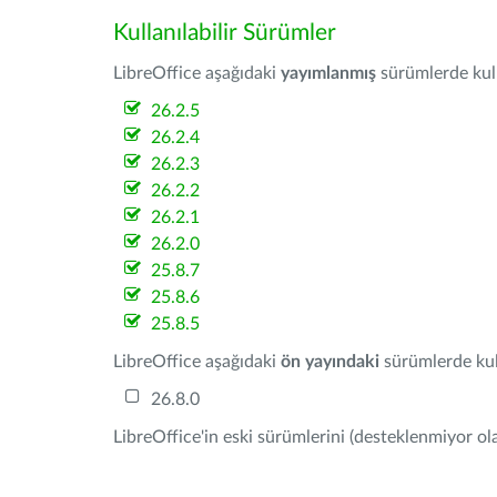
Kullanılabilir Sürümler
LibreOffice aşağıdaki
yayımlanmış
sürümlerde kulla
26.2.5
26.2.4
26.2.3
26.2.2
26.2.1
26.2.0
25.8.7
25.8.6
25.8.5
LibreOffice aşağıdaki
ön yayındaki
sürümlerde kull
26.8.0
LibreOffice'in eski sürümlerini (desteklenmiyor ola