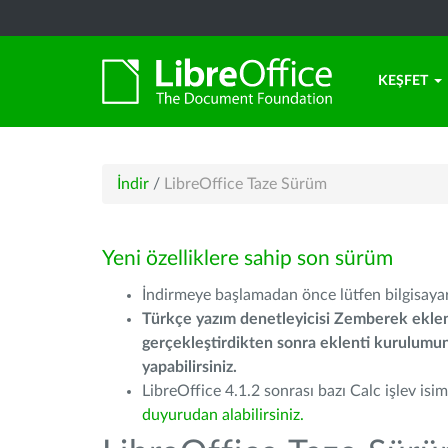
KEŞFET
İndir
/
LibreOffice Taze Sürüm
Yeni özelliklere sahip son sürüm
İndirmeye başlamadan önce lütfen bilgisayarı
Türkçe yazım denetleyicisi Zemberek eklen
gerçekleştirdikten sonra eklenti kurulum
yapabilirsiniz.
LibreOffice 4.1.2 sonrası bazı Calc işlev isiml
duyurudan alabilirsiniz.