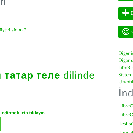
üm
D
iştirilsin mi?
G
Diğer i
Diğer d
LibreOf
ü
татар теле
dilinde
Sistem
Uzantı
İnd
LibreO
indirmek için tıklayın
.
LibreO
Test s
Taşına