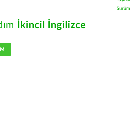
Sürüm 
rdım
İkincil İngilizce
IM