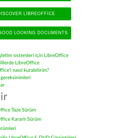
ISCOVER LIBREOFFICE
OOD LOOKING DOCUMENTS
şletim sistemleri için LibreOffice
illerde LibreOffice
fice'i nasıl kurabilirim?
 gereksinimleri
lar
ir
ffice Taze Sürüm
ffice Kararlı Sürüm
ürümleri
bilir LibreOffice & DVD Görüntüleri