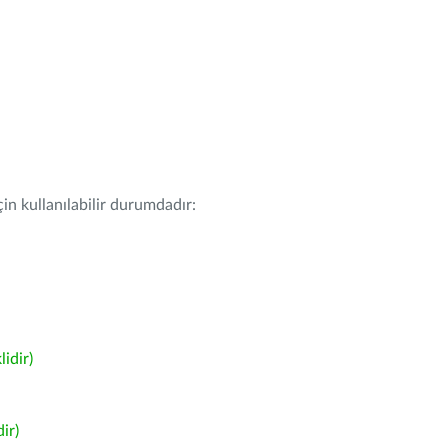
in kullanılabilir durumdadır:
idir)
ir)