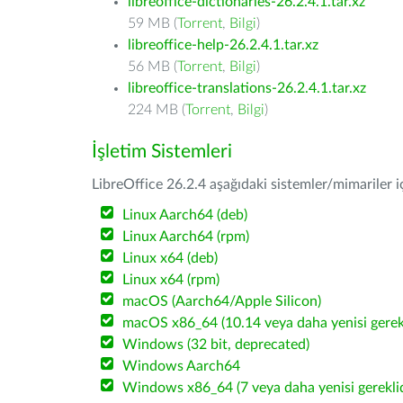
libreoffice-dictionaries-26.2.4.1.tar.xz
59 MB (
Torrent
,
Bilgi
)
libreoffice-help-26.2.4.1.tar.xz
56 MB (
Torrent
,
Bilgi
)
libreoffice-translations-26.2.4.1.tar.xz
224 MB (
Torrent
,
Bilgi
)
İşletim Sistemleri
LibreOffice 26.2.4 aşağıdaki sistemler/mimariler iç
Linux Aarch64 (deb)
Linux Aarch64 (rpm)
Linux x64 (deb)
Linux x64 (rpm)
macOS (Aarch64/Apple Silicon)
macOS x86_64 (10.14 veya daha yenisi gerekl
Windows (32 bit, deprecated)
Windows Aarch64
Windows x86_64 (7 veya daha yenisi gereklid