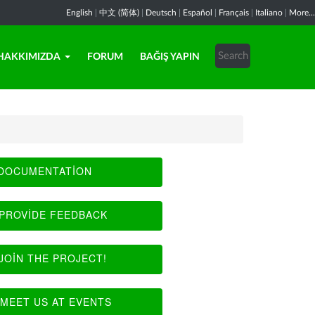
English
|
中文 (简体)
|
Deutsch
|
Español
|
Français
|
Italiano
|
More...
HAKKIMIZDA
FORUM
BAĞIŞ YAPIN
DOCUMENTATION
PROVIDE FEEDBACK
JOIN THE PROJECT!
MEET US AT EVENTS