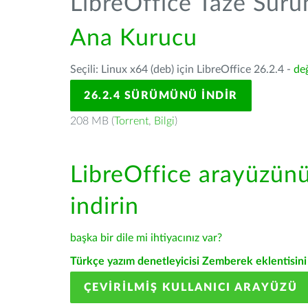
LibreOffice Taze Sür
Ana Kurucu
Seçili: Linux x64 (deb) için LibreOffice 26.2.4 -
değ
26.2.4 SÜRÜMÜNÜ İNDIR
208 MB (
Torrent
,
Bilgi
)
LibreOffice arayüzün
indirin
başka bir dile mi ihtiyacınız var?
Türkçe yazım denetleyicisi Zemberek eklentisini 
ÇEVIRILMIŞ KULLANICI ARAYÜZÜ