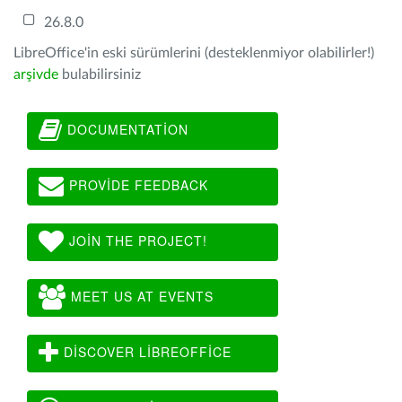
26.8.0
LibreOffice'in eski sürümlerini (desteklenmiyor olabilirler!)
arşivde
bulabilirsiniz
DOCUMENTATION
PROVIDE FEEDBACK
JOIN THE PROJECT!
MEET US AT EVENTS
DISCOVER LIBREOFFICE