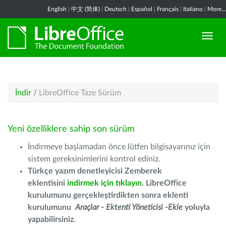
English
|
中文 (简体)
|
Deutsch
|
Español
|
Français
|
Italiano
|
More...
İndir
/
LibreOffice Taze Sürüm
Yeni özelliklere sahip son sürüm
İndirmeye başlamadan önce lütfen bilgisayarınız için
sistem gereksinimlerini kontrol ediniz.
Türkçe yazım denetleyicisi Zemberek
eklentisini
indirmek için tıklayın
. LibreOffice
kurulumunu gerçekleştirdikten sonra eklenti
kurulumunu
Araçlar - Ektenti Yöneticisi -Ekle
yoluyla
yapabilirsiniz.