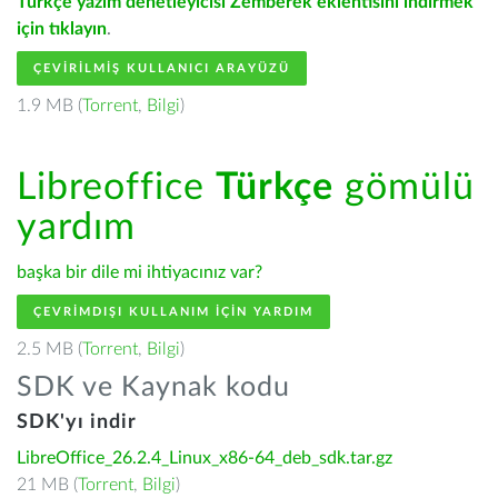
Türkçe yazım denetleyicisi Zemberek eklentisini indirmek
için tıklayın
.
ÇEVIRILMIŞ KULLANICI ARAYÜZÜ
1.9 MB (
Torrent
,
Bilgi
)
Libreoffice
Türkçe
gömülü
yardım
başka bir dile mi ihtiyacınız var?
ÇEVRIMDIŞI KULLANIM IÇIN YARDIM
2.5 MB (
Torrent
,
Bilgi
)
SDK ve Kaynak kodu
SDK'yı indir
LibreOffice_26.2.4_Linux_x86-64_deb_sdk.tar.gz
21 MB (
Torrent
,
Bilgi
)