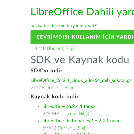
LibreOffice Dahili ya
başka bir dile mi ihtiyacınız var?
ÇEVRIMDIŞI KULLANIM IÇIN YARD
1.8 MB (
Torrent
,
Bilgi
)
SDK ve Kaynak kodu
SDK'yı indir
LibreOffice_26.2.4_Linux_x86-64_deb_sdk.tar.gz
21 MB (
Torrent
,
Bilgi
)
Kaynak kodu indir
libreoffice-26.2.4.1.tar.xz
279 MB (
Torrent
,
Bilgi
)
libreoffice-dictionaries-26.2.4.1.tar.xz
59 MB (
Torrent
,
Bilgi
)