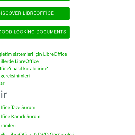
ISCOVER LIBREOFFICE
OOD LOOKING DOCUMENTS
şletim sistemleri için LibreOffice
illerde LibreOffice
fice'i nasıl kurabilirim?
 gereksinimleri
lar
ir
ffice Taze Sürüm
ffice Kararlı Sürüm
ürümleri
bilir LibreOffice & DVD Görüntüleri