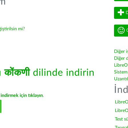
üm
D
iştirilsin mi?
G
Diğer i
Diğer d
LibreOf
ü
कोंकणी
dilinde indirin
Sistem
Uzantı
İnd
indirmek için tıklayın
.
LibreO
LibreO
Test s
Taşına