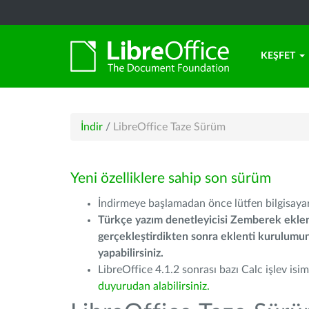
KEŞFET
İndir
/
LibreOffice Taze Sürüm
Yeni özelliklere sahip son sürüm
İndirmeye başlamadan önce lütfen bilgisayarı
Türkçe yazım denetleyicisi Zemberek eklen
gerçekleştirdikten sonra eklenti kurulum
yapabilirsiniz.
LibreOffice 4.1.2 sonrası bazı Calc işlev isiml
duyurudan alabilirsiniz.