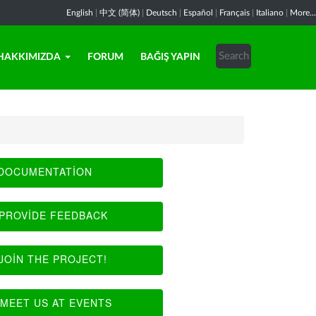
English
|
中文 (简体)
|
Deutsch
|
Español
|
Français
|
Italiano
|
More...
HAKKIMIZDA
FORUM
BAĞIŞ YAPIN
DOCUMENTATION
PROVIDE FEEDBACK
JOIN THE PROJECT!
MEET US AT EVENTS