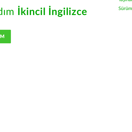
Sürüm 
rdım
İkincil İngilizce
IM