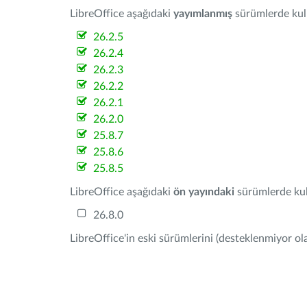
LibreOffice aşağıdaki
yayımlanmış
sürümlerde kulla
26.2.5
26.2.4
26.2.3
26.2.2
26.2.1
26.2.0
25.8.7
25.8.6
25.8.5
LibreOffice aşağıdaki
ön yayındaki
sürümlerde kull
26.8.0
LibreOffice'in eski sürümlerini (desteklenmiyor ola