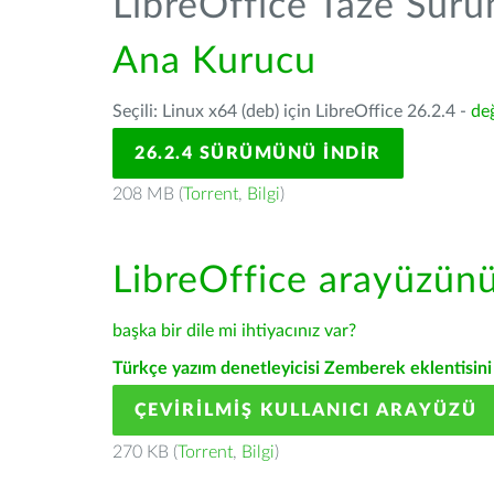
LibreOffice Taze Sür
Ana Kurucu
Seçili: Linux x64 (deb) için LibreOffice 26.2.4 -
değ
26.2.4 SÜRÜMÜNÜ İNDIR
208 MB (
Torrent
,
Bilgi
)
LibreOffice arayüzün
başka bir dile mi ihtiyacınız var?
Türkçe yazım denetleyicisi Zemberek eklentisini 
ÇEVIRILMIŞ KULLANICI ARAYÜZÜ
270 KB (
Torrent
,
Bilgi
)