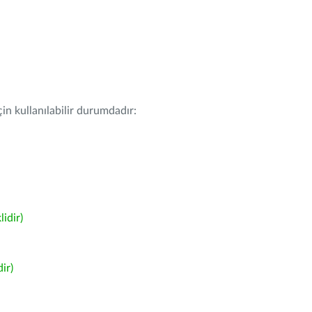
in kullanılabilir durumdadır:
idir)
ir)