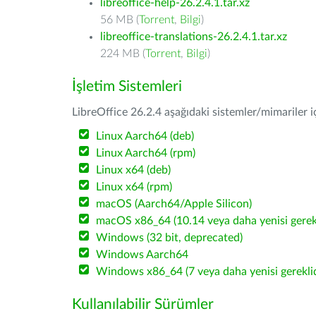
libreoffice-help-26.2.4.1.tar.xz
56 MB (
Torrent
,
Bilgi
)
libreoffice-translations-26.2.4.1.tar.xz
224 MB (
Torrent
,
Bilgi
)
İşletim Sistemleri
LibreOffice 26.2.4 aşağıdaki sistemler/mimariler iç
Linux Aarch64 (deb)
Linux Aarch64 (rpm)
Linux x64 (deb)
Linux x64 (rpm)
macOS (Aarch64/Apple Silicon)
macOS x86_64 (10.14 veya daha yenisi gerekl
Windows (32 bit, deprecated)
Windows Aarch64
Windows x86_64 (7 veya daha yenisi gereklid
Kullanılabilir Sürümler