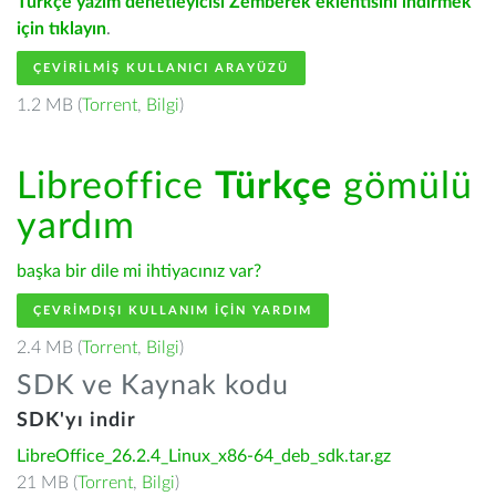
Türkçe yazım denetleyicisi Zemberek eklentisini indirmek
için tıklayın
.
ÇEVIRILMIŞ KULLANICI ARAYÜZÜ
1.2 MB (
Torrent
,
Bilgi
)
Libreoffice
Türkçe
gömülü
yardım
başka bir dile mi ihtiyacınız var?
ÇEVRIMDIŞI KULLANIM IÇIN YARDIM
2.4 MB (
Torrent
,
Bilgi
)
SDK ve Kaynak kodu
SDK'yı indir
LibreOffice_26.2.4_Linux_x86-64_deb_sdk.tar.gz
21 MB (
Torrent
,
Bilgi
)