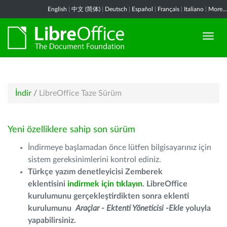
English
|
中文 (简体)
|
Deutsch
|
Español
|
Français
|
Italiano
|
More...
İndir
/
LibreOffice Taze Sürüm
Yeni özelliklere sahip son sürüm
İndirmeye başlamadan önce lütfen bilgisayarınız için
sistem gereksinimlerini kontrol ediniz.
Türkçe yazım denetleyicisi Zemberek
eklentisini
indirmek için tıklayın
. LibreOffice
kurulumunu gerçekleştirdikten sonra eklenti
kurulumunu
Araçlar - Ektenti Yöneticisi -Ekle
yoluyla
yapabilirsiniz.