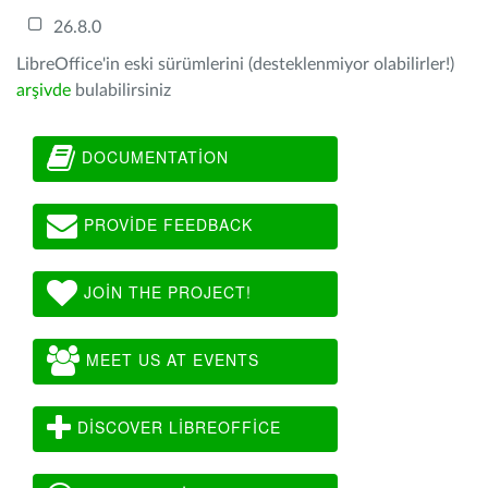
26.8.0
LibreOffice'in eski sürümlerini (desteklenmiyor olabilirler!)
arşivde
bulabilirsiniz
DOCUMENTATION
PROVIDE FEEDBACK
JOIN THE PROJECT!
MEET US AT EVENTS
DISCOVER LIBREOFFICE