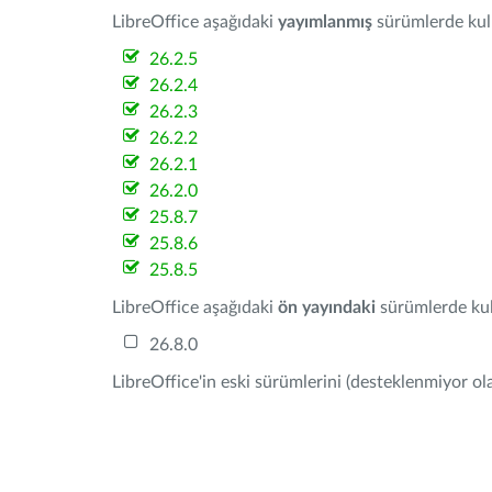
LibreOffice aşağıdaki
yayımlanmış
sürümlerde kulla
26.2.5
26.2.4
26.2.3
26.2.2
26.2.1
26.2.0
25.8.7
25.8.6
25.8.5
LibreOffice aşağıdaki
ön yayındaki
sürümlerde kull
26.8.0
LibreOffice'in eski sürümlerini (desteklenmiyor ola