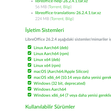
libreoffice-help-26.2.4.1.tar.xz
56 MB (
Torrent
,
Bilgi
)
libreoffice-translations-26.2.4.1.tar.xz
224 MB (
Torrent
,
Bilgi
)
İşletim Sistemleri
LibreOffice 26.2.4 aşağıdaki sistemler/mimariler iç
Linux Aarch64 (deb)
Linux Aarch64 (rpm)
Linux x64 (deb)
Linux x64 (rpm)
macOS (Aarch64/Apple Silicon)
macOS x86_64 (10.14 veya daha yenisi gerekl
Windows (32 bit, deprecated)
Windows Aarch64
Windows x86_64 (7 veya daha yenisi gereklid
Kullanılabilir Sürümler