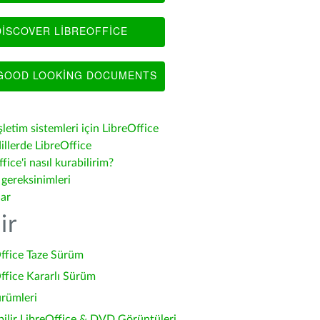
ISCOVER LIBREOFFICE
OOD LOOKING DOCUMENTS
şletim sistemleri için LibreOffice
illerde LibreOffice
fice'i nasıl kurabilirim?
 gereksinimleri
lar
ir
ffice Taze Sürüm
ffice Kararlı Sürüm
ürümleri
bilir LibreOffice & DVD Görüntüleri