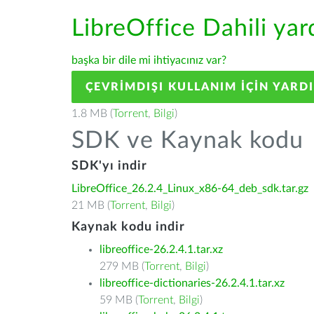
LibreOffice Dahili ya
başka bir dile mi ihtiyacınız var?
ÇEVRIMDIŞI KULLANIM IÇIN YARD
1.8 MB (
Torrent
,
Bilgi
)
SDK ve Kaynak kodu
SDK'yı indir
LibreOffice_26.2.4_Linux_x86-64_deb_sdk.tar.gz
21 MB (
Torrent
,
Bilgi
)
Kaynak kodu indir
libreoffice-26.2.4.1.tar.xz
279 MB (
Torrent
,
Bilgi
)
libreoffice-dictionaries-26.2.4.1.tar.xz
59 MB (
Torrent
,
Bilgi
)