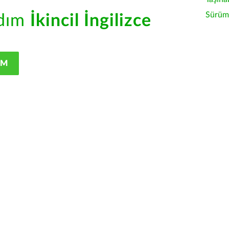
Sürüm 
rdım
İkincil İngilizce
IM