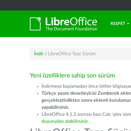
KEŞFET
İndir
/
LibreOffice Taze Sürüm
Yeni özelliklere sahip son sürüm
İndirmeye başlamadan önce lütfen bilgisayarı
Türkçe yazım denetleyicisi Zemberek eklen
gerçekleştirdikten sonra eklenti kurulum
yapabilirsiniz.
LibreOffice 4.1.2 sonrası bazı Calc işlev isiml
duyurudan alabilirsiniz.