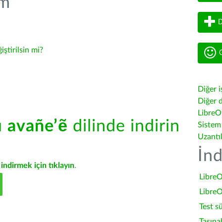
üm
D
iştirilsin mi?
G
Diğer i
Diğer d
LibreOf
ü
avañe’ẽ
dilinde indirin
Sistem
Uzantı
İnd
indirmek için tıklayın
.
LibreO
LibreO
Test s
Taşına