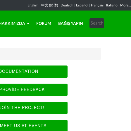
English
|
中文 (简体)
|
Deutsch
|
Español
|
Français
|
Italiano
|
More...
HAKKIMIZDA
FORUM
BAĞIŞ YAPIN
DOCUMENTATION
PROVIDE FEEDBACK
JOIN THE PROJECT!
MEET US AT EVENTS