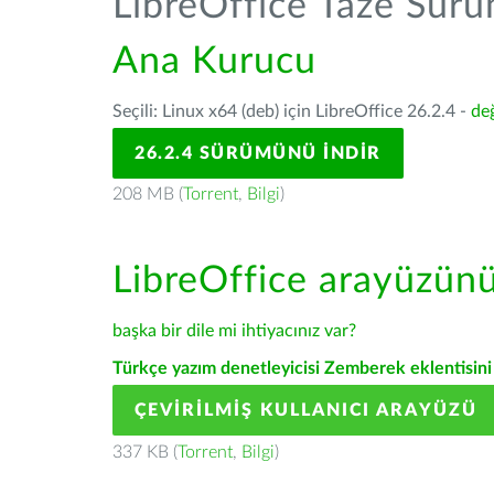
LibreOffice Taze Sür
Ana Kurucu
Seçili: Linux x64 (deb) için LibreOffice 26.2.4 -
değ
26.2.4 SÜRÜMÜNÜ İNDIR
208 MB (
Torrent
,
Bilgi
)
LibreOffice arayüzün
başka bir dile mi ihtiyacınız var?
Türkçe yazım denetleyicisi Zemberek eklentisini 
ÇEVIRILMIŞ KULLANICI ARAYÜZÜ
337 KB (
Torrent
,
Bilgi
)