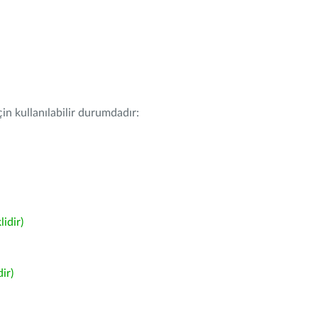
in kullanılabilir durumdadır:
idir)
ir)