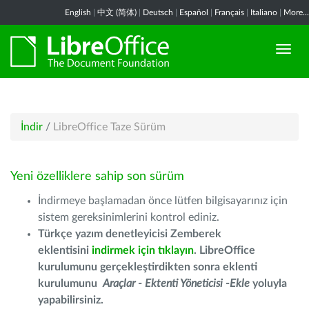
English
|
中文 (简体)
|
Deutsch
|
Español
|
Français
|
Italiano
|
More...
İndir
/
LibreOffice Taze Sürüm
Yeni özelliklere sahip son sürüm
İndirmeye başlamadan önce lütfen bilgisayarınız için
sistem gereksinimlerini kontrol ediniz.
Türkçe yazım denetleyicisi Zemberek
eklentisini
indirmek için tıklayın
. LibreOffice
kurulumunu gerçekleştirdikten sonra eklenti
kurulumunu
Araçlar - Ektenti Yöneticisi -Ekle
yoluyla
yapabilirsiniz.