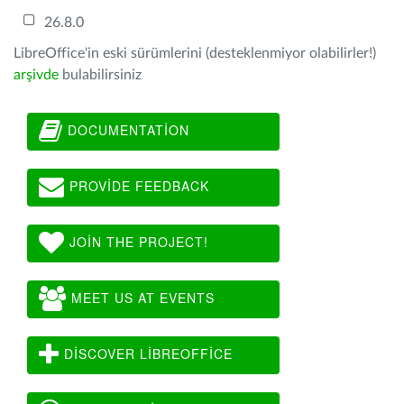
26.8.0
LibreOffice'in eski sürümlerini (desteklenmiyor olabilirler!)
arşivde
bulabilirsiniz
DOCUMENTATION
PROVIDE FEEDBACK
JOIN THE PROJECT!
MEET US AT EVENTS
DISCOVER LIBREOFFICE