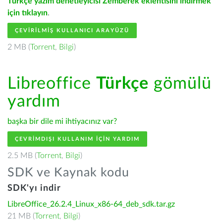
Türkçe yazım denetleyicisi Zemberek eklentisini indirmek
için tıklayın
.
ÇEVIRILMIŞ KULLANICI ARAYÜZÜ
2 MB (
Torrent
,
Bilgi
)
Libreoffice
Türkçe
gömülü
yardım
başka bir dile mi ihtiyacınız var?
ÇEVRIMDIŞI KULLANIM IÇIN YARDIM
2.5 MB (
Torrent
,
Bilgi
)
SDK ve Kaynak kodu
SDK'yı indir
LibreOffice_26.2.4_Linux_x86-64_deb_sdk.tar.gz
21 MB (
Torrent
,
Bilgi
)